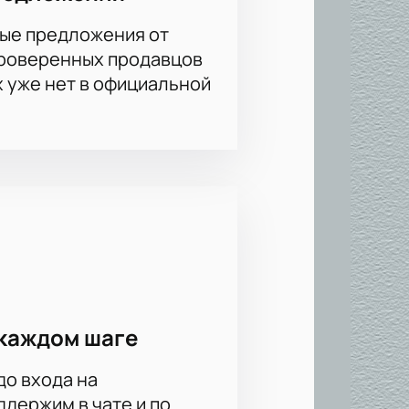
 или купите билет онлайн без
ые предложения от
проверенных продавцов
х уже нет в официальной
ерез наш сайт и приходите на
каждом шаге
до входа на
держим в чате и по