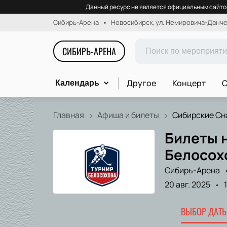
Данный ресурс не является официальным сайтом
Сибирь-Арена
Новосибирск, ул. Немировича-Данчен
СИБИРЬ-АРЕНА
Другое
Концерт
С
Календарь
Главная
Афиша и билеты
Сибирские Сна
Билеты 
Белосох
Сибирь-Арена
20 авг. 2025
ВЫБОР ДАТЫ