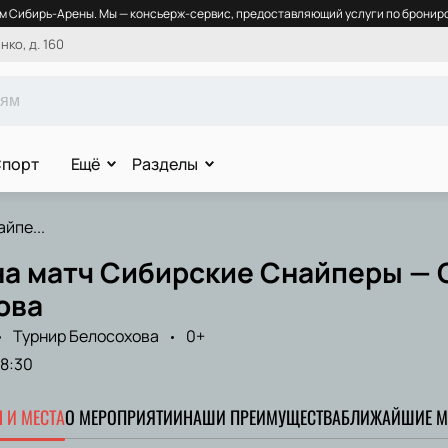
 Сибирь-Арены. Мы — консьерж-сервис, предоставляющий услуги по брониро
ко, д. 160
порт
Ещё
Разделы
йпе...
на матч Сибирские Снайперы — 
ова
Турнир Белосохова
0+
18:30
 И МЕСТА
О МЕРОПРИЯТИИ
НАШИ ПРЕИМУЩЕСТВА
БЛИЖАЙШИЕ М