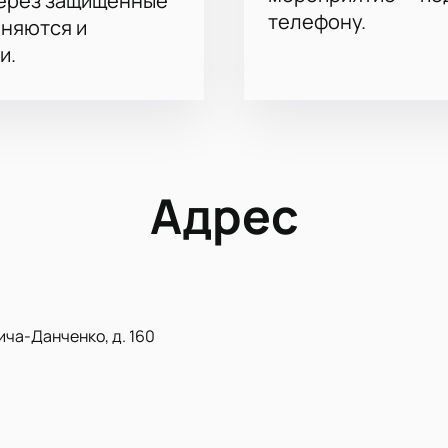
через защищённые
телефону.
аняются и
и.
Адрес
ича-Данченко, д. 160