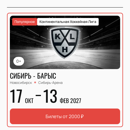
Популярное
Континентальная Хоккейная Лига
0+
СИБИРЬ - БАРЫС
Новосибирск
Сибирь-Арена
17
13
ОКТ
ФЕВ 2027
Билеты от
2000
₽