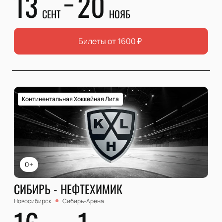
13
20
СЕНТ
НОЯБ
Билеты от
1600
₽
Континентальная Хоккейная Лига
0+
СИБИРЬ - НЕФТЕХИМИК
Новосибирск
Сибирь-Арена