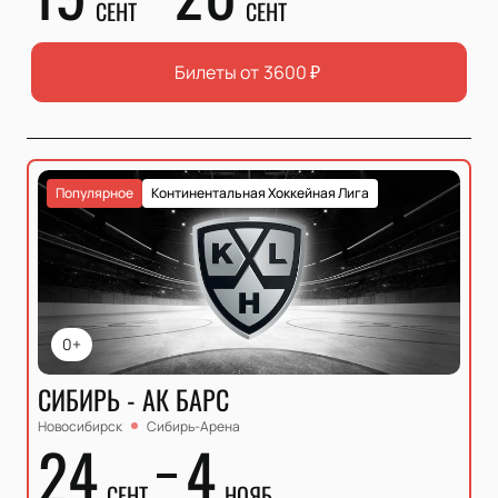
СЕНТ
СЕНТ
Билеты от
3600
₽
Популярное
Континентальная Хоккейная Лига
0+
СИБИРЬ - АК БАРС
Новосибирск
Сибирь-Арена
24
4
СЕНТ
НОЯБ