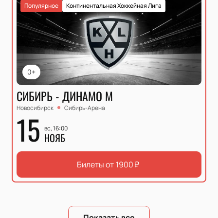
Популярное
Континентальная Хоккейная Лига
0+
СИБИРЬ - ДИНАМО М
Новосибирск
Сибирь-Арена
15
вс, 16:00
НОЯБ
Билеты от
1900
₽
Показать все