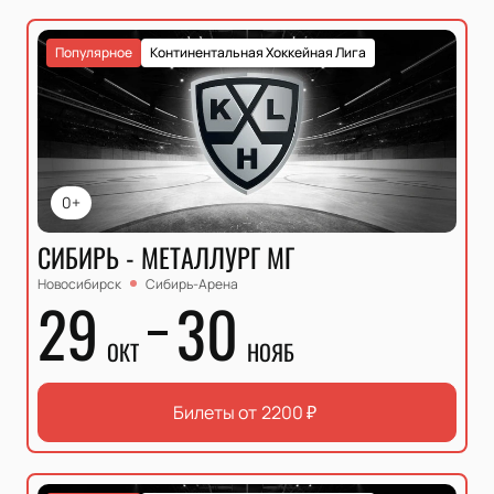
Популярное
Континентальная Хоккейная Лига
0+
СИБИРЬ - МЕТАЛЛУРГ МГ
Новосибирск
Сибирь-Арена
29
30
ОКТ
НОЯБ
Билеты от
2200
₽