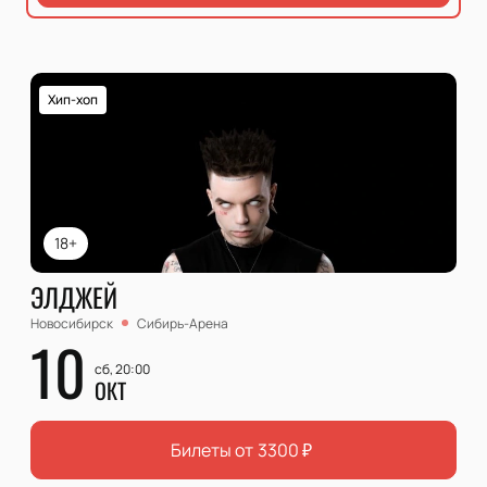
Хип-хоп
18+
ЭЛДЖЕЙ
Новосибирск
Сибирь-Арена
10
сб, 20:00
ОКТ
Билеты от
3300
₽