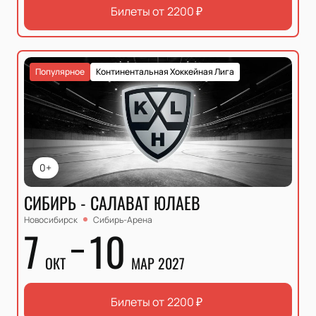
Билеты от
2200
₽
Популярное
Континентальная Хоккейная Лига
0+
СИБИРЬ - САЛАВАТ ЮЛАЕВ
Новосибирск
Сибирь-Арена
7
10
ОКТ
МАР 2027
Билеты от
2200
₽