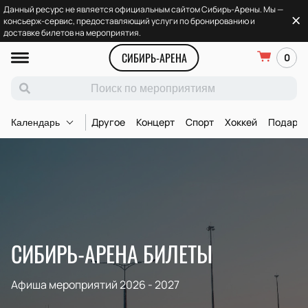
Данный ресурс не является официальным сайтом Сибирь-Арены. Мы —
консьерж-сервис, предоставляющий услуги по бронированию и
доставке билетов на мероприятия.
СИБИРЬ-АРЕНА
0
Другое
Концерт
Спорт
Хоккей
Подароч
Календарь
СИБИРЬ-АРЕНА БИЛЕТЫ
Афиша мероприятий 2026 - 2027