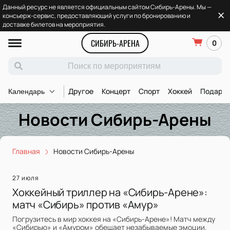
Данный ресурс не является официальным сайтом Сибирь-Арены. Мы —
консьерж-сервис, предоставляющий услуги по бронированию и
доставке билетов на мероприятия.
СИБИРЬ-АРЕНА
0
Другое
Концерт
Спорт
Хоккей
Подароч
Календарь
Новости Сибирь-Арены
Главная
Новости Сибирь-Арены
27 июля
Хоккейный триллер на «Сибирь-Арене»:
матч «Сибирь» против «Амур»
Погрузитесь в мир хоккея на «Сибирь-Арене»! Матч между
«Сибирью» и «Амуром» обещает незабываемые эмоции.