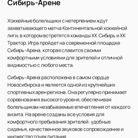
Сибирь-Арене
Хоккейные болельщики с нетерпением ждут
захватывающего матча Континентальной хоккейной
лиги, в котором встретятся команды ХК Сибирь и ХК
Трактор. Игра пройдет на современной площадке
Сибирь-Арена, которая славится своими
комфортными условиями для зрителей и отличной
видимостью с любого места.
Сибирь-Арена расположена в самом сердце
Новосибирска и является одной из крупнейших
спортивных арен региона. Она регулярно принимает
соревнования высокого уровня, обеспечивая
болельщикам незабываемые впечатления от каждого
визита. На арене созданы все условия для
комфортного пребывания зрителей: удобные
сиденья, качественное звуковое сопровождение и
множество точек питания.