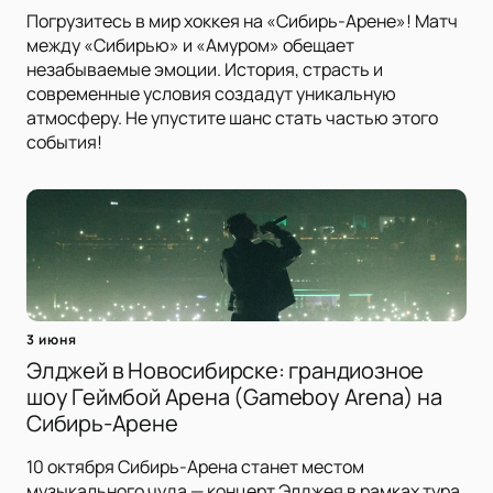
Погрузитесь в мир хоккея на «Сибирь-Арене»! Матч
между «Сибирью» и «Амуром» обещает
незабываемые эмоции. История, страсть и
современные условия создадут уникальную
атмосферу. Не упустите шанс стать частью этого
события!
3 июня
Элджей в Новосибирске: грандиозное
шоу Геймбой Арена (Gameboy Arena) на
Сибирь-Арене
10 октября Сибирь-Арена станет местом
музыкального чуда — концерт Элджея в рамках тура