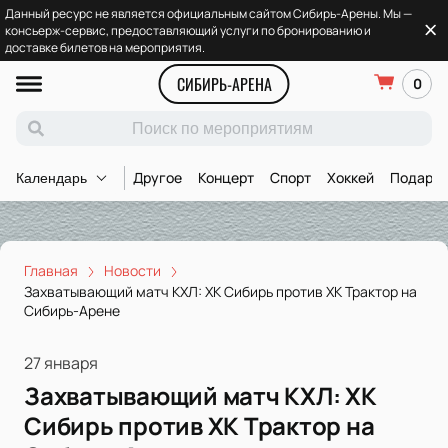
Данный ресурс не является официальным сайтом Сибирь-Арены. Мы —
консьерж-сервис, предоставляющий услуги по бронированию и
доставке билетов на мероприятия.
СИБИРЬ-АРЕНА
0
Другое
Концерт
Спорт
Хоккей
Подароч
Календарь
Главная
Новости
Захватывающий матч КХЛ: ХК Сибирь против ХК Трактор на
Сибирь-Арене
27 января
Захватывающий матч КХЛ: ХК
Сибирь против ХК Трактор на