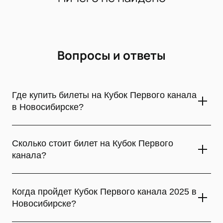
Вопросы и ответы
Где купить билеты на Кубок Первого канала
в Новосибирске?
Приобрести билеты на матчи Кубка Первого канала в
Новосибирске удобнее всего онлайн на нашем сайте, где
Сколько стоит билет на Кубок Первого
представлен полный выбор доступных мест.
канала?
Актуальная стоимость билетов на Кубок Первого канала
указана на странице выбора мест, где вы можете
Когда пройдет Кубок Первого канала 2025 в
подобрать оптимальный для себя вариант в зависимости
Новосибирске?
от сектора на Сибирь-Арене.