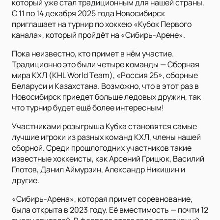
который уже стал традиционным для нашей страны.
С 11 по 14 декабря 2025 года Новосибирск
приглашает на турнир по хоккею «Кубок Первого
канала», который пройдёт на «Сибирь-Арене».
Пока неизвестно, кто примет в нём участие.
Традиционно это были четыре команды — Сборная
мира КХЛ (KHL World Team), «Россия 25», сборные
Беларуси и Казахстана. Возможно, что в этот раз в
Новосибирск приедет больше ледовых дружин, так
что турнир будет ещё более интересным!
Участниками розыгрыша Кубка становятся самые
лучшие игроки из разных команд КХЛ, члены нашей
сборной. Среди прошлогодних участников такие
известные хоккеисты, как Арсений Грицюк, Василий
Глотов, Данил Аймурзин, Александр Никишин и
другие.
«Сибирь-Арена», которая примет соревнование,
была открыта в 2023 году. Её вместимость — почти 12