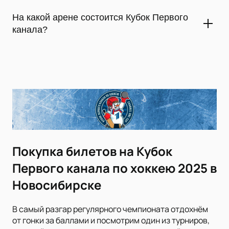
Этот престижный хоккейный турнир пройдет в
Новосибирске и будет радовать болельщиков
На какой арене состоится Кубок Первого
захватывающими играми 13 и 14 декабря.
канала?
Кубок первого канала пройдет на современной «Сибирь-
Арене» в Новосибирске — главная ледовая площадка
города, готовая к событиям мирового уровня.
Покупка билетов на Кубок
Первого канала по хоккею 2025 в
Новосибирске
В самый разгар регулярного чемпионата отдохнём
от гонки за баллами и посмотрим один из турниров,