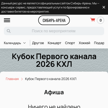
Данный ресурс не является официальным сайтом Сибирь-Арены. Мы —
консьерж-сервис, предоставляющий услуги по бронированию и
доставке билетов на мероприятия.
СИБИРЬ-АРЕНА
0
Другое
Концерт
Спорт
Хоккей
Подароч
Календарь
Кубок Первого канала
2026 КХЛ
Главная
Кубок Первого канала 2026 КХЛ
Афиша
Ничего не найдено