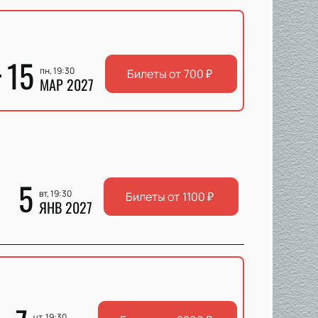
15
пн, 19:30
Билеты от
700
₽
МАР 2027
5
вт, 19:30
Билеты от
1100
₽
ЯНВ 2027
чт, 19:30