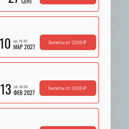
СЕНТ
10
ср, 19:30
Билеты от
2200
₽
МАР 2027
13
сб, 16:00
Билеты от
2000
₽
ФЕВ 2027