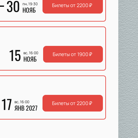
30
пн, 19:30
Билеты от
2200
₽
НОЯБ
15
вс, 16:00
Билеты от
1900
₽
НОЯБ
17
вс, 16:00
Билеты от
2200
₽
ЯНВ 2027