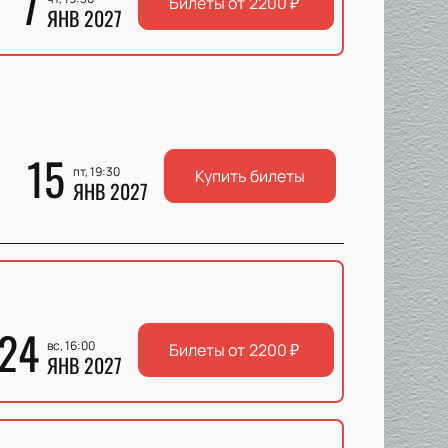
7
Билеты от
2200
₽
ЯНВ 2027
15
пт, 19:30
Купить билеты
ЯНВ 2027
24
вс, 16:00
Билеты от
2200
₽
ЯНВ 2027