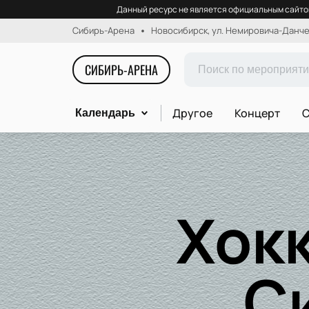
Данный ресурс не является официальным сайтом
Сибирь-Арена
Новосибирск, ул. Немировича-Данчен
СИБИРЬ-АРЕНА
Другое
Концерт
С
Календарь
Хок
С