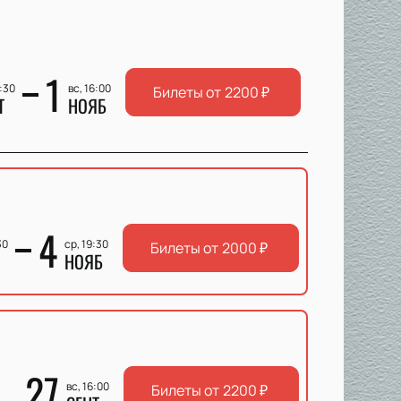
1
9:30
вс, 16:00
Билеты от
2200
₽
Т
НОЯБ
4
30
ср, 19:30
Билеты от
2000
₽
НОЯБ
27
вс, 16:00
Билеты от
2200
₽