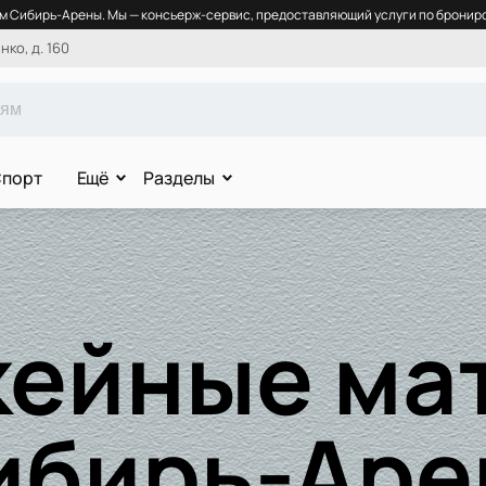
 Сибирь-Арены. Мы — консьерж-сервис, предоставляющий услуги по брониро
ко, д. 160
порт
Ещё
Разделы
кейные мат
ибирь-Аре