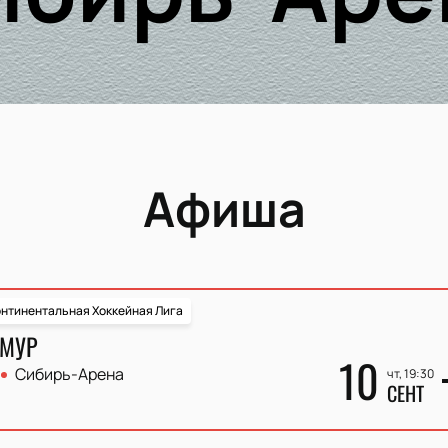
Афиша
нтинентальная Хоккейная Лига
АМУР
10
Сибирь-Арена
чт, 19:30
СЕНТ