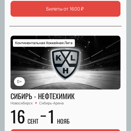
Билеты от
1600
₽
Континентальная Хоккейная Лига
0+
СИБИРЬ - НЕФТЕХИМИК
Новосибирск
Сибирь-Арена
16
1
СЕНТ
НОЯБ