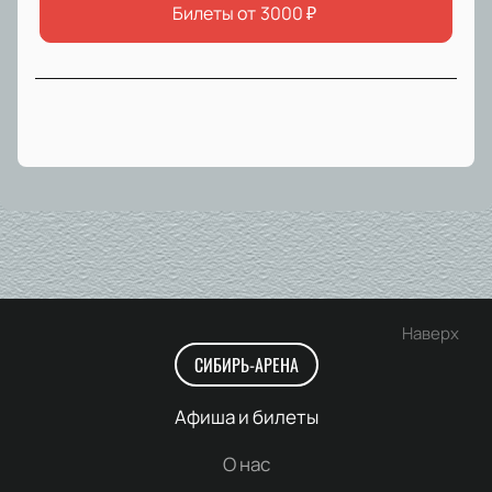
Билеты от
3000
₽
Наверх
СИБИРЬ-АРЕНА
Афиша и билеты
О нас