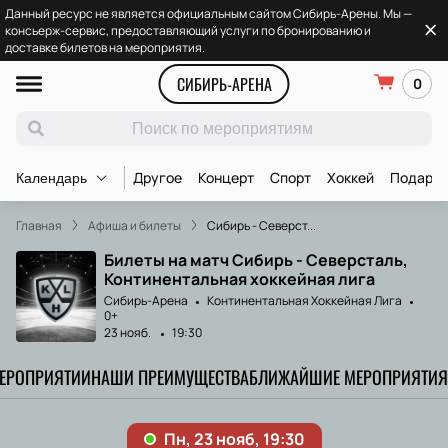
Данный ресурс не является официальным сайтом Сибирь-Арены. Мы —
консьерж-сервис, предоставляющий услуги по бронированию и
доставке билетов на мероприятия.
СИБИРЬ-АРЕНА
0
Другое
Концерт
Спорт
Хоккей
Подароч
Календарь
Главная
Афиша и билеты
Сибирь - Северст...
Билеты на матч Сибирь - Северсталь,
Континентальная хоккейная лига
Сибирь-Арена
Континентальная Хоккейная Лига
0+
23 нояб.
19:30
МЕРОПРИЯТИИ
НАШИ ПРЕИМУЩЕСТВА
БЛИЖАЙШИЕ МЕРОПРИЯТИЯ