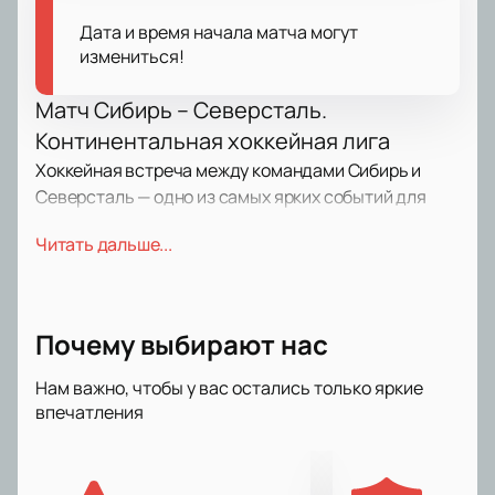
Дата и время начала матча могут
измениться!
Матч Сибирь – Северсталь.
Континентальная хоккейная лига
Хоккейная встреча между командами Сибирь и
Северсталь — одно из самых ярких событий для
любителей хоккея в России. Противостояние этих
Читать дальше...
соперников в рамках КХЛ всегда вызывает живой
интерес у зрителей, ведь на льду встретятся
сильные коллективы, которые покажут настоящее
мастерство и стремление к победе. Такие поединки
Почему выбирают нас
превращаются в праздник спорта, наполненный
эмоциями, азартом и упорной борьбой до
Нам важно, чтобы у вас остались только яркие
финального свистка.
впечатления
Дата и место проведения игры:
Новосибирск, ул. Немировича-