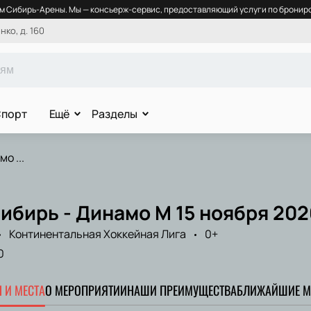
 Сибирь-Арены. Мы — консьерж-сервис, предоставляющий услуги по брониро
ко, д. 160
порт
Ещё
Разделы
о ...
ибирь - Динамо М 15 ноября 202
Континентальная Хоккейная Лига
0+
0
 И МЕСТА
О МЕРОПРИЯТИИ
НАШИ ПРЕИМУЩЕСТВА
БЛИЖАЙШИЕ М