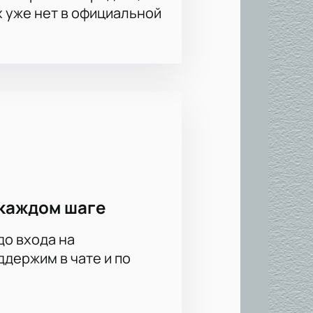
х уже нет в официальной
орию.
еся места онлайн. Не упустите
ность встречи и другие
упить билеты на хоккей заранее.
каждом шаге
до входа на
держим в чате и по