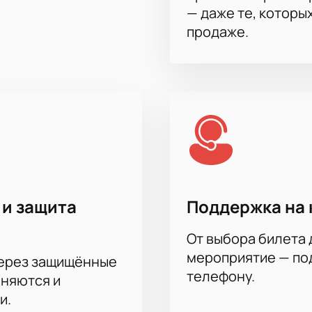
— даже те, которы
й прямо на сайте;
бого комфорта;
продаже.
ступны специальные предложения;
для вашего удобства;
 вы сразу видите цену и можете выбрать подходящую катег
нужную игру, изучите схему зала и забронируйте понравивши
йного события! Узнайте время начала матча, продолжитель
ормация доступна на нашем сайте вместе с возможностью к
 и защита
Поддержка на 
От выбора билета 
мероприятие — под
через защищённые
телефону.
аняются и
и.