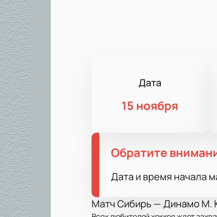
Дата
15 ноября
Обратите вниман
Дата и время начала м
Матч Сибирь — Динамо М. 
Всех любителей хоккея ждет захва