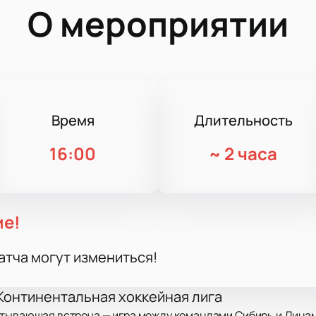
О мероприятии
Время
Длительность
16:00
~
2 часа
ие!
атча могут измениться!
Континентальная хоккейная лига
тывающая встреча — игра между командами Сибирь и Динамо