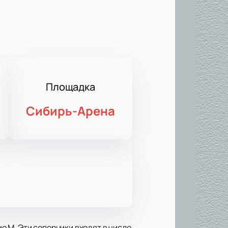
Площадка
Сибирь-Арена
 М. Эти соперники входят в число