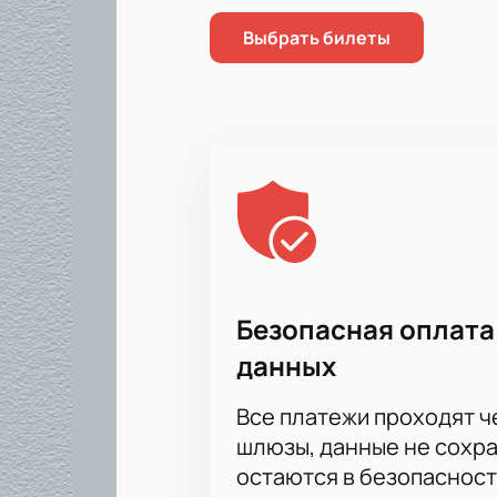
Покупка билетов без очереде
Выбрать билеты
Доступ к ВИП-ложам для осо
Корпоративным клиентам до
Оформите заказ по телефону 
Честная стоимость билетов —
Купить билеты
просто: выберите 
шанс стать частью большого хокке
подробности — вся актуальная инф
Безопасная оплата
данных
Все платежи проходят 
шлюзы, данные не сохр
остаются в безопасност