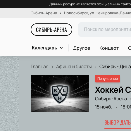
Данный ресурс не является официальным сайтом
Сибирь-Арена
Новосибирск, ул. Немировича-Данчен
СИБИРЬ-АРЕНА
Другое
Концерт
С
Календарь
Главная
Афиша и билеты
Сибирь - Динам
Популярное
Хоккей С
Сибирь-Арена
15 нояб.
16:0
ВЫБОР ДАТЫ