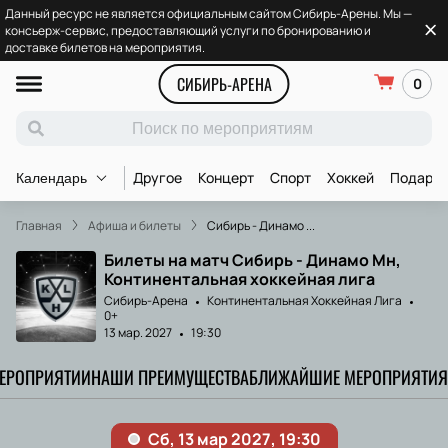
Данный ресурс не является официальным сайтом Сибирь-Арены. Мы —
консьерж-сервис, предоставляющий услуги по бронированию и
доставке билетов на мероприятия.
СИБИРЬ-АРЕНА
0
Другое
Концерт
Спорт
Хоккей
Подароч
Календарь
Главная
Афиша и билеты
Сибирь - Динамо ...
Билеты на матч Сибирь - Динамо Мн,
Континентальная хоккейная лига
Сибирь-Арена
Континентальная Хоккейная Лига
0+
13 мар. 2027
19:30
МЕРОПРИЯТИИ
НАШИ ПРЕИМУЩЕСТВА
БЛИЖАЙШИЕ МЕРОПРИЯТИЯ