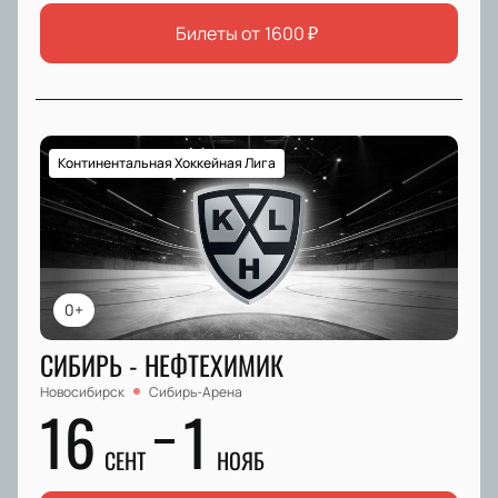
Билеты от
1600
₽
Континентальная Хоккейная Лига
0+
СИБИРЬ - НЕФТЕХИМИК
Новосибирск
Сибирь-Арена
16
1
СЕНТ
НОЯБ