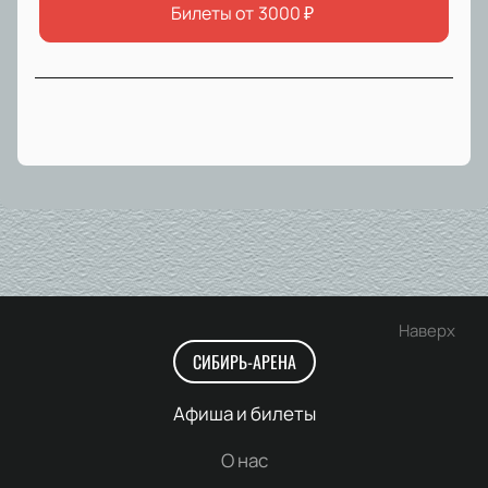
Билеты от
3000
₽
Наверх
СИБИРЬ-АРЕНА
Афиша и билеты
О нас