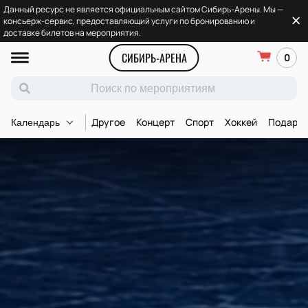
Данный ресурс не является официальным сайтом Сибирь-Арены. Мы —
консьерж-сервис, предоставляющий услуги по бронированию и
доставке билетов на мероприятия.
СИБИРЬ-АРЕНА
0
Другое
Концерт
Спорт
Хоккей
Подароч
Календарь