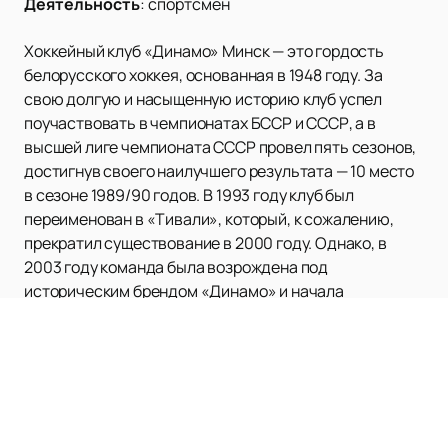
Деятельность
:
спортсмен
Хоккейный клуб «Динамо» Минск — это гордость
белорусского хоккея, основанная в 1948 году. За
свою долгую и насыщенную историю клуб успел
поучаствовать в чемпионатах БССР и СССР, а в
высшей лиге чемпионата СССР провел пять сезонов,
достигнув своего наилучшего результата — 10 место
в сезоне 1989/90 годов. В 1993 году клуб был
переименован в «Тивали», который, к сожалению,
прекратил существование в 2000 году. Однако, в
2003 году команда была возрождена под
историческим брендом «Динамо» и начала
выступать в чемпионате Белоруссии, завоевав
полный комплект наград и Кубок страны.
С 2008 года ХК «Динамо» Минск представляет
Белоруссию в чемпионате Континентальной
хоккейной лиги (КХЛ), где четырежды выходил в