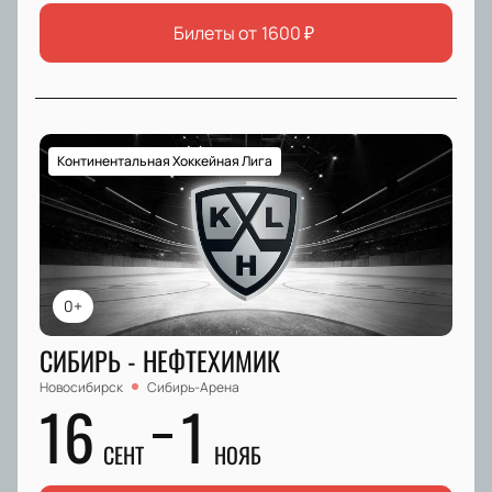
Билеты от
1600
₽
Континентальная Хоккейная Лига
0+
СИБИРЬ - НЕФТЕХИМИК
Новосибирск
Сибирь-Арена
16
1
СЕНТ
НОЯБ