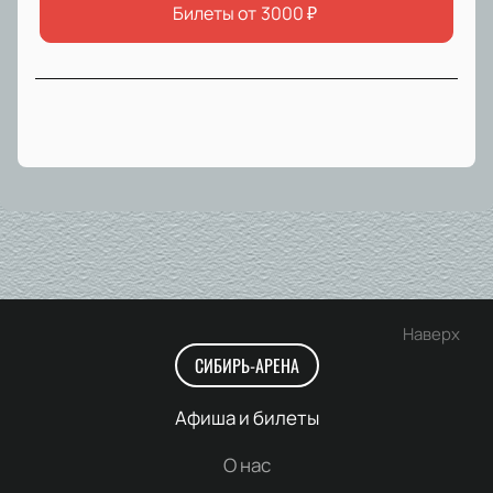
Билеты от
3000
₽
Наверх
СИБИРЬ-АРЕНА
Афиша и билеты
О нас