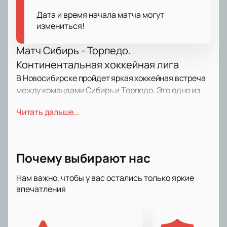
Дата и время начала матча могут
измениться!
Матч Сибирь - Торпедо.
Континентальная хоккейная лига
В Новосибирске пройдет яркая хоккейная встреча
между командами Сибирь и Торпедо. Это одно из
самых интересных событий Континентальной
Читать дальше...
хоккейной лиги, которое подарит зрителям
атмосферу настоящей борьбы на льду. Клубы
Сибирь и Торпедо — сильные соперники, чьи
поединки всегда собирают полные трибуны.
Почему выбирают нас
Каждая игра КХЛ — это не только сражение за
победу, но и настоящее шоу для поклонников
Нам важно, чтобы у вас остались только яркие
хоккея.
впечатления
О командах
На льду встретятся два известных клуба КХЛ —