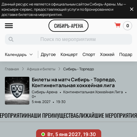
Данный ресурс не является официальным сайтом Сибирь-Арены. Мы —
консьерж-сервис, предоставляющий услуги по бронированию и
доставке билетов на мероприятия.
СИБИРЬ-АРЕНА
0
Другое
Концерт
Спорт
Хоккей
Подароч
Календарь
Главная
Афиша и билеты
Сибирь - Торпедо
Билеты на матч Сибирь - Торпедо,
Континентальная хоккейная лига
Сибирь-Арена
Континентальная Хоккейная Лига
0+
5 янв. 2027
19:30
МЕРОПРИЯТИИ
НАШИ ПРЕИМУЩЕСТВА
БЛИЖАЙШИЕ МЕРОПРИЯТИЯ