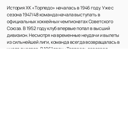
История ХК «Торпедо» началась в 1946 году. Уже с
сезона 1947/48 команда начала выступать в
официальных хоккейных чемпионатах Советского
Союза. В 1952 году клуб впервые попал в высший
дивизион. Несмотря на временные неудачи и вылеты
из сильнейшей лиги, команда всегда возвращалась в
число лидеров. В 1961 году «Торпедо» завоевал
первую значимую награду – серебряные медали
чемпионата СССР. Этот успех стал историческим, так
как впервые комплект медалей достался не
московскому клубу. В тот год за команду играли такие
легенды, как Виктор Коноваленко, Игорь Шичков,
Валерий Кормаков и другие, а тренером был Дмитрий
Богинов.
В период 1960-1980-х годов ХК «Торпедо»
неоднократно входил в число лидеров чемпионатов,
получая престижные награды. В 1983 и 1985 годах