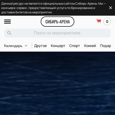
Данный ресурс не является официальным сайтом Сибирь-Арены. Мы —
консьерж-сервис, предоставляющий услуги по бронированию и
доставке билетов на мероприятия.
СИБИРЬ-АРЕНА
0
Другое
Концерт
Спорт
Хоккей
Подароч
Календарь