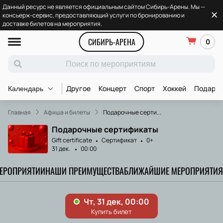
Данный ресурс не является официальным сайтом Сибирь-Арены. Мы —
консьерж-сервис, предоставляющий услуги по бронированию и
доставке билетов на мероприятия.
СИБИРЬ-АРЕНА
0
Другое
Концерт
Спорт
Хоккей
Подароч
Календарь
Главная
Афиша и билеты
Подарочные серти...
Подарочные сертификаты
Gift certificate
Сертификат
0+
31 дек.
00:00
МЕРОПРИЯТИИ
НАШИ ПРЕИМУЩЕСТВА
БЛИЖАЙШИЕ МЕРОПРИЯТИЯ