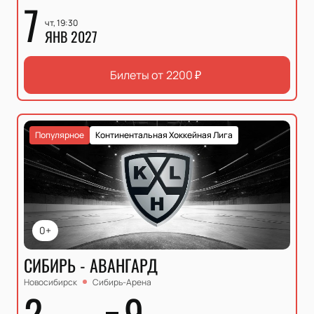
7
чт, 19:30
ЯНВ 2027
Билеты от
2200
₽
Популярное
Континентальная Хоккейная Лига
0+
СИБИРЬ - АВАНГАРД
Новосибирск
Сибирь-Арена
2
9