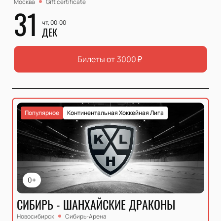
Москва
Gift certificate
31
чт, 00:00
ДЕК
Билеты от
3000
₽
Популярное
Континентальная Хоккейная Лига
0+
СИБИРЬ - ШАНХАЙСКИЕ ДРАКОНЫ
Новосибирск
Сибирь-Арена