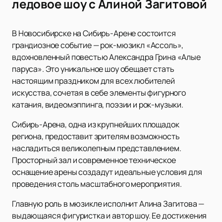
ледовое шоу с Алиной Загитовой
В Новосибирске на Сибирь-Арене состоится
грандиозное событие — рок-мюзикл «Ассоль»,
вдохновленный повестью Александра Грина «Алые
паруса». Это уникальное шоу обещает стать
настоящим праздником для всех любителей
искусства, сочетая в себе элементы фигурного
катания, видеомэппинга, поэзии и рок-музыки.
Сибирь-Арена, одна из крупнейших площадок
региона, предоставит зрителям возможность
насладиться великолепным представлением.
Просторный зал и современное техническое
оснащение арены создадут идеальные условия для
проведения столь масштабного мероприятия.
Главную роль в мюзикле исполнит Алина Загитова —
выдающаяся фигуристка и автор шоу. Ее достижения