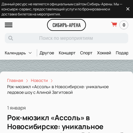
Данный ресурс не является официальным сайтом Сибирь-Арены. Мы —
консьерж-сервис, предоставляющий услуги по бронированию и
доставке билетов на мероприятия.
СИБИРЬ-АРЕНА
0
Другое
Концерт
Спорт
Хоккей
Подароч
Календарь
Главная
Новости
Рок-мюзикл «Ассоль» в Новосибирске: уникальное
ледовое шоу с Алиной Загитовой
1 января
Рок-мюзикл «Ассоль» в
Новосибирске: уникальное