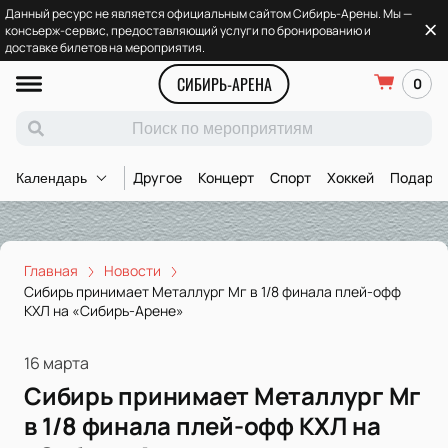
Данный ресурс не является официальным сайтом Сибирь-Арены. Мы —
консьерж-сервис, предоставляющий услуги по бронированию и
доставке билетов на мероприятия.
СИБИРЬ-АРЕНА
0
Другое
Концерт
Спорт
Хоккей
Подароч
Календарь
Главная
Новости
Сибирь принимает Металлург Мг в 1/8 финала плей-офф
КХЛ на «Сибирь-Арене»
16 марта
Сибирь принимает Металлург Мг
в 1/8 финала плей-офф КХЛ на