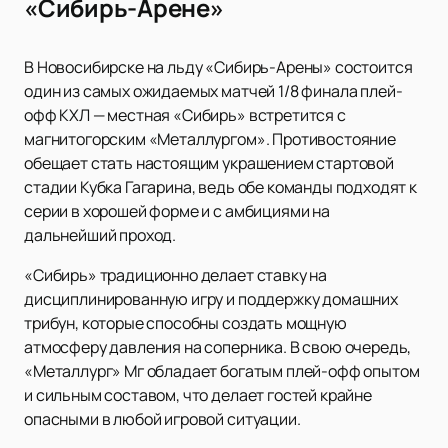
«Сибирь-Арене»
В Новосибирске на льду «Сибирь-Арены» состоится
один из самых ожидаемых матчей 1/8 финала плей-
офф КХЛ — местная «Сибирь» встретится с
магнитогорским «Металлургом». Противостояние
обещает стать настоящим украшением стартовой
стадии Кубка Гагарина, ведь обе команды подходят к
серии в хорошей форме и с амбициями на
дальнейший проход.
«Сибирь» традиционно делает ставку на
дисциплинированную игру и поддержку домашних
трибун, которые способны создать мощную
атмосферу давления на соперника. В свою очередь,
«Металлург» Мг обладает богатым плей-офф опытом
и сильным составом, что делает гостей крайне
опасными в любой игровой ситуации.