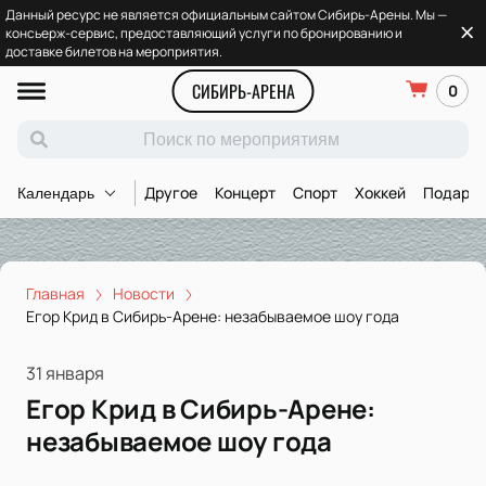
Данный ресурс не является официальным сайтом Сибирь-Арены. Мы —
консьерж-сервис, предоставляющий услуги по бронированию и
доставке билетов на мероприятия.
СИБИРЬ-АРЕНА
0
Другое
Концерт
Спорт
Хоккей
Подароч
Календарь
Главная
Новости
Егор Крид в Сибирь-Арене: незабываемое шоу года
31 января
Егор Крид в Сибирь-Арене:
незабываемое шоу года