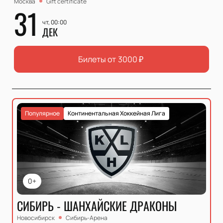
Москва
Gift certificate
31
чт, 00:00
ДЕК
Билеты от
3000
₽
Популярное
Континентальная Хоккейная Лига
0+
СИБИРЬ - ШАНХАЙСКИЕ ДРАКОНЫ
Новосибирск
Сибирь-Арена