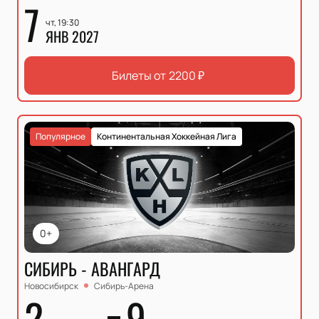
7
чт, 19:30
ЯНВ 2027
Билеты от
2200
₽
Популярное
Континентальная Хоккейная Лига
0+
СИБИРЬ - АВАНГАРД
Новосибирск
Сибирь-Арена
2
9