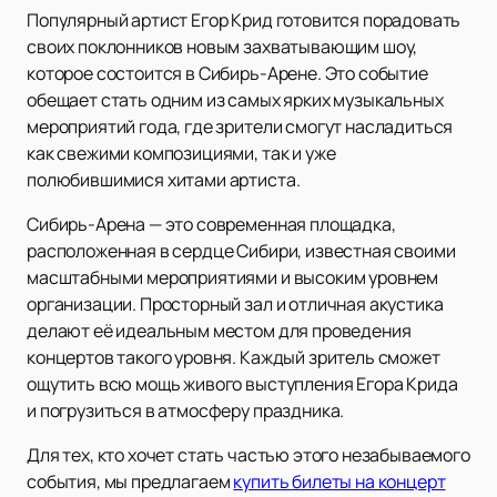
Популярный артист Егор Крид готовится порадовать
своих поклонников новым захватывающим шоу,
которое состоится в Сибирь-Арене. Это событие
обещает стать одним из самых ярких музыкальных
мероприятий года, где зрители смогут насладиться
как свежими композициями, так и уже
полюбившимися хитами артиста.
Сибирь-Арена — это современная площадка,
расположенная в сердце Сибири, известная своими
масштабными мероприятиями и высоким уровнем
организации. Просторный зал и отличная акустика
делают её идеальным местом для проведения
концертов такого уровня. Каждый зритель сможет
ощутить всю мощь живого выступления Егора Крида
и погрузиться в атмосферу праздника.
Для тех, кто хочет стать частью этого незабываемого
события, мы предлагаем
купить билеты на концерт