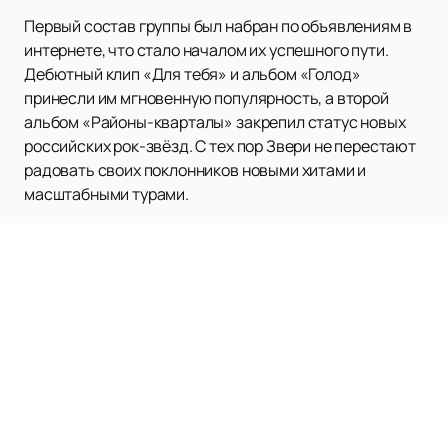
Первый состав группы был набран по объявлениям в
интернете, что стало началом их успешного пути.
Дебютный клип «Для тебя» и альбом «Голод»
принесли им мгновенную популярность, а второй
альбом «Районы-кварталы» закрепил статус новых
российских рок-звёзд. С тех пор Звери не перестают
радовать своих поклонников новыми хитами и
масштабными турами.
На нашем сайте вы можете
купить билеты
на
концерты группы Звери легко и быстро. Актуальное
расписание и афишу выступлений также можно
посмотреть на нашем сайте. Не упустите шанс
увидеть легендарную группу вживую и стать частью
их музыкальной истории.