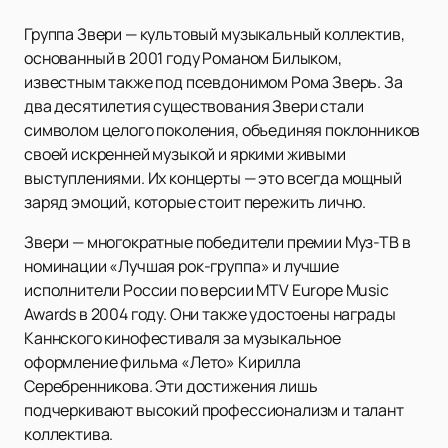
Группа Звери — культовый музыкальный коллектив,
основанный в 2001 году Романом Билыком,
известным также под псевдонимом Рома Зверь. За
два десятилетия существования Звери стали
символом целого поколения, объединяя поклонников
своей искренней музыкой и яркими живыми
выступлениями. Их концерты — это всегда мощный
заряд эмоций, которые стоит пережить лично.
Звери — многократные победители премии Муз-ТВ в
номинации «Лучшая рок-группа» и лучшие
исполнители России по версии MTV Europe Music
Awards в 2004 году. Они также удостоены награды
Каннского кинофестиваля за музыкальное
оформление фильма «Лето» Кирилла
Серебренникова. Эти достижения лишь
подчеркивают высокий профессионализм и талант
коллектива.