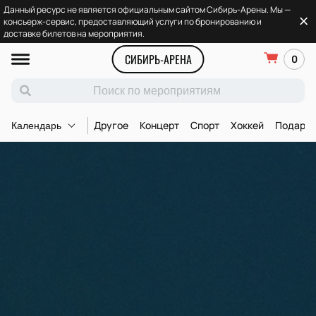
Данный ресурс не является официальным сайтом Сибирь-Арены. Мы —
консьерж-сервис, предоставляющий услуги по бронированию и
доставке билетов на мероприятия.
СИБИРЬ-АРЕНА
0
Другое
Концерт
Спорт
Хоккей
Подароч
Календарь