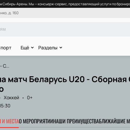
 Сибирь-Арены. Мы — консьерж-сервис, предоставляющий услуги по брониро
ко, д. 160
порт
Ещё
Разделы
 С...
а матч Беларусь U20 - Сборная 
о
Хоккей
0+
15:30
 И МЕСТА
О МЕРОПРИЯТИИ
НАШИ ПРЕИМУЩЕСТВА
БЛИЖАЙШИЕ М