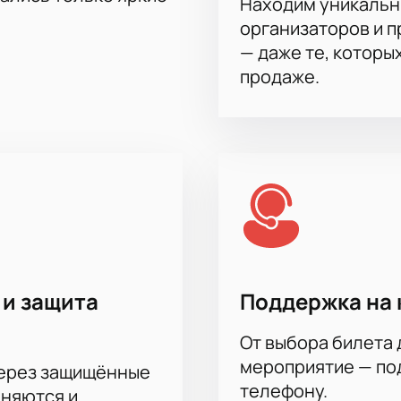
Находим уникальн
организаторов и 
— даже те, которы
продаже.
 и защита
Поддержка на 
От выбора билета 
мероприятие — под
через защищённые
телефону.
аняются и