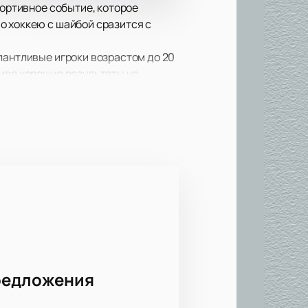
портивное событие, которое
о хоккею с шайбой сразится с
лантливые игроки возрастом до 20
тиве хорошие результаты на
осемь защитников и 16 нападающих.
ельство в сборной имеет команда
яет собой современный комплекс,
ителей. "Сибирь-Арена" является
 Арене можно на нашем сайте. Мы
о уникальное спортивное событие и
редложения