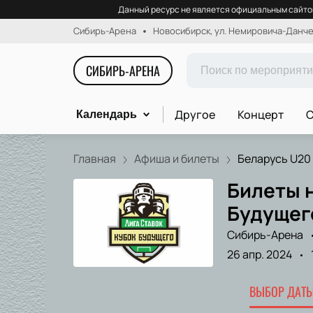
Данный ресурс не является официальным сайтом
Сибирь-Арена
Новосибирск, ул. Немировича-Данчен
СИБИРЬ-АРЕНА
Другое
Концерт
С
Календарь
Главная
Афиша и билеты
Беларусь U20 -
Билеты н
Будущег
Сибирь-Арена
26 апр. 2024
ВЫБОР ДАТЫ