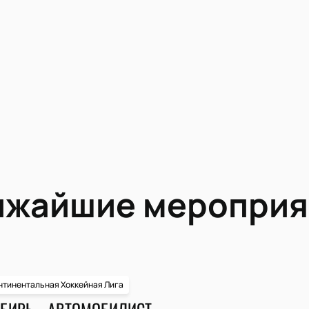
ижайшие мероприя
нтинентальная Хоккейная Лига
БИРЬ - АВТОМОБИЛИСТ