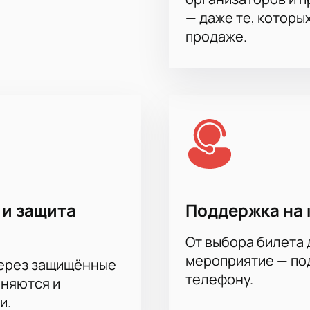
— даже те, которы
продаже.
 и защита
Поддержка на 
От выбора билета 
мероприятие — под
через защищённые
телефону.
аняются и
и.