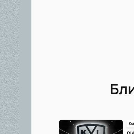
Бл
Ко
СИ