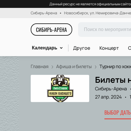
Данный ресурс не является официальным сайтом
Сибирь-Арена
Новосибирск, ул. Немировича-Данчен
СИБИРЬ-АРЕНА
Другое
Концерт
С
Календарь
Главная
Афиша и билеты
Турнир по хокк
Билеты н
Сибирь-Арена
27 апр. 2024
ВЫБОР ДАТЫ