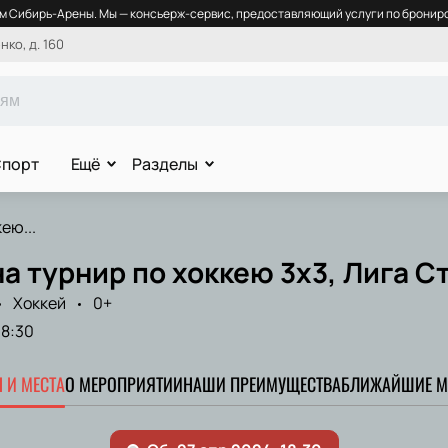
 Сибирь-Арены. Мы — консьерж-сервис, предоставляющий услуги по брониро
ко, д. 160
порт
Ещё
Разделы
ею...
а турнир по хоккею 3х3, Лига С
Хоккей
0+
18:30
 И МЕСТА
О МЕРОПРИЯТИИ
НАШИ ПРЕИМУЩЕСТВА
БЛИЖАЙШИЕ М