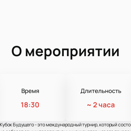
О мероприятии
Время
Длительность
18:30
~
2 часа
к Кубок Будущего - это международный турнир, который сост