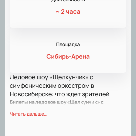
~
2 часа
Площадка
Сибирь-Арена
Ледовое шоу «Щелкунчик» с
симфоническим оркестром в
Новосибирске: что ждет зрителей
Билеты на ледовое шоу «Щелкунчик» с
симфоническим оркестром
открывают встречу с
Читать дальше...
классикой на льду. Гармония музыки Чайковского,
балета и фигурного катания создает уникальное
представление. Шоу раскрывает богатство