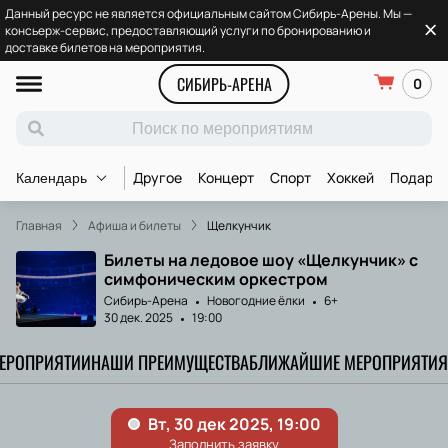
Данный ресурс не является официальным сайтом Сибирь-Арены. Мы —
консьерж-сервис, предоставляющий услуги по бронированию и
доставке билетов на мероприятия.
СИБИРЬ-АРЕНА
0
Другое
Концерт
Спорт
Хоккей
Подароч
Календарь
Главная
Афиша и билеты
Щелкунчик
Билеты на ледовое шоу «Щелкунчик» с
симфоническим оркестром
Сибирь-Арена
Новогодние ёлки
6+
30 дек. 2025
19:00
МЕРОПРИЯТИИ
НАШИ ПРЕИМУЩЕСТВА
БЛИЖАЙШИЕ МЕРОПРИЯТИЯ