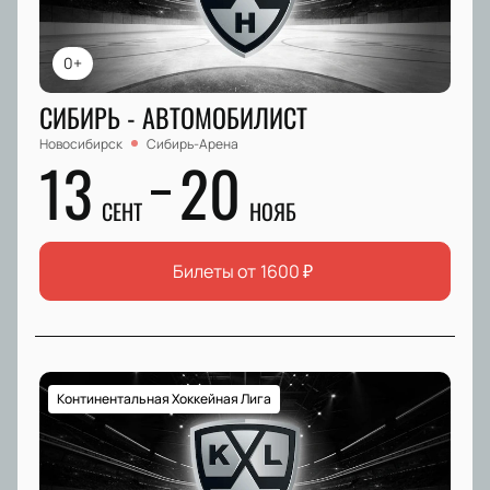
0+
СИБИРЬ - АВТОМОБИЛИСТ
Новосибирск
Сибирь-Арена
13
20
СЕНТ
НОЯБ
Билеты от
1600
₽
Континентальная Хоккейная Лига