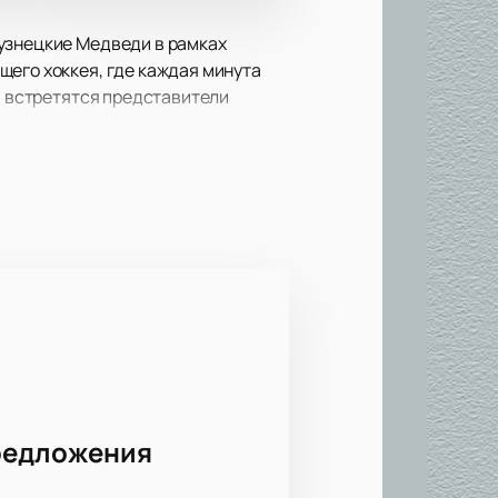
Кузнецкие Медведи в рамках
щего хоккея, где каждая минута
м встретятся представители
и, поэтому посещение матча
овича-Данченко, 160. Здесь
 атмосферу большого спортивного
т гостям много положительных
оллектива известны своей
пективных спортсменов для
 соперников всегда вызывает
у до финального свистка. Следить
редложения
кей.