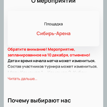
О мероприятии
Площадка
Сибирь-Арена
Обратите внимание! Мероприятие,
запланированное на 10 декабря, отменено!
Дата и время начала матча может измениться.
Состав участников турнира может измениться.
Матч Команда 1 – Команда 2, Кубок
Первого канала
Читать дальше...
Всех любителей хоккея ждет важное спортивное
событие: встреча между командами Команда 1 и
Команда 2 в рамках турнира Кубок Первого канала.
Почему выбирают нас
Этот турнир входит в календарь ИИХФ и собирает