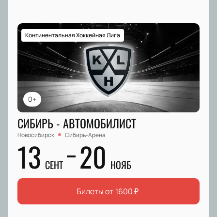
Континентальная Хоккейная Лига
0+
СИБИРЬ - АВТОМОБИЛИСТ
Новосибирск
Сибирь-Арена
13
20
СЕНТ
НОЯБ
Билеты от
1600
₽