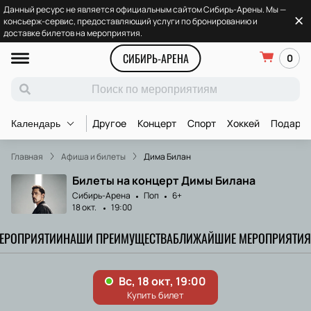
Данный ресурс не является официальным сайтом Сибирь-Арены. Мы —
консьерж-сервис, предоставляющий услуги по бронированию и
доставке билетов на мероприятия.
СИБИРЬ-АРЕНА
0
Другое
Концерт
Спорт
Хоккей
Подароч
Календарь
Главная
Афиша и билеты
Дима Билан
Билеты на концерт Димы Билана
Сибирь-Арена
Поп
6+
18 окт.
19:00
МЕРОПРИЯТИИ
НАШИ ПРЕИМУЩЕСТВА
БЛИЖАЙШИЕ МЕРОПРИЯТИЯ