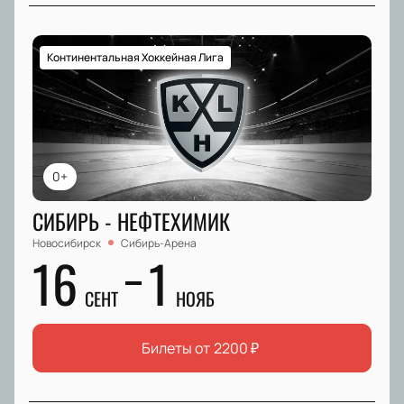
Континентальная Хоккейная Лига
0+
СИБИРЬ - НЕФТЕХИМИК
Новосибирск
Сибирь-Арена
16
1
СЕНТ
НОЯБ
Билеты от
2200
₽