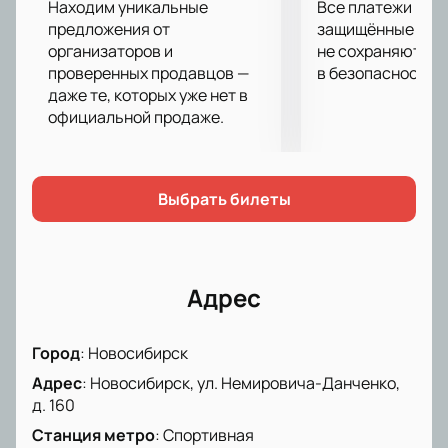
Находим уникальные
Все платежи про
подходящие места по своим предпочтениям. Цена
предложения от
защищённые шлю
зависит от выбранного сектора — каждый найдет
организаторов и
не сохраняются 
оптимальный вариант.
проверенных продавцов —
в безопасности.
Выбор мест через интерактивную карту
даже те, которых уже нет в
Онлайн-оформление заказа
официальной продаже.
Оформление по телефону с поддержкой
менеджера
Точную стоимость и длительность мероприятия
Выбрать билеты
смотрите на сайте. Здесь же вы оплатите заказ
безопасно и получите электронный билет.
Присоединяйтесь к главному музыкальному вечеру
этой осени!
Адрес
Город
:
Новосибирск
Адрес
:
Новосибирск, ул. Немировича-Данченко,
д. 160
Станция метро
:
Спортивная