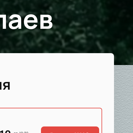
лаев
ия