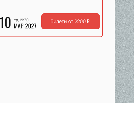
10
ср, 19:30
Билеты от
2200
₽
МАР 2027
анный в 1960 году, клуб быстро
тальной хоккейной лиги (КХЛ)
 и добиваясь успехов на