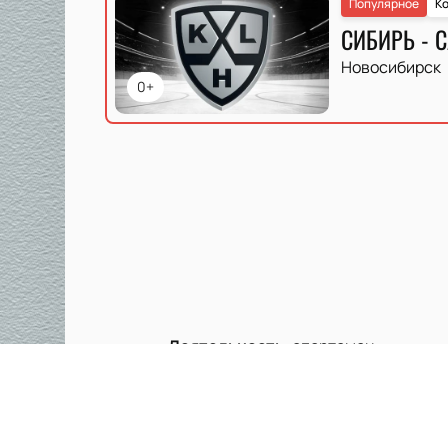
Популярное
Ко
СИБИРЬ - 
Новосибирск
0+
Деятельность
:
спортсмен
Хоккейный клуб «Салават Юлаев» из У
зарекомендовал себя как один из ли
«Салават Юлаев» неизменно демонстр