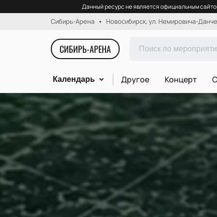
Данный ресурс не является официальным сайтом
Сибирь-Арена
Новосибирск, ул. Немировича-Данчен
СИБИРЬ-АРЕНА
Другое
Концерт
С
Календарь