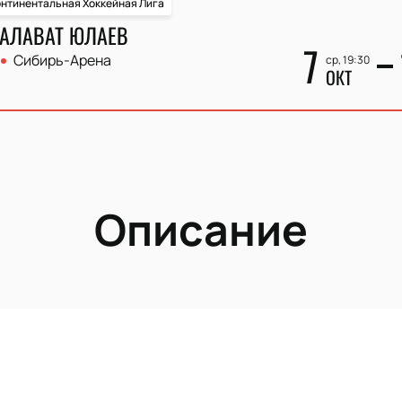
нтинентальная Хоккейная Лига
САЛАВАТ ЮЛАЕВ
7
Сибирь-Арена
ср, 19:30
ОКТ
Описание
фы — это символ спортивного мастерства и упорства. Основ
деров отечественного хоккея. С момента создания Континен
ирует высокие результаты, регулярно участвуя в плей-офф