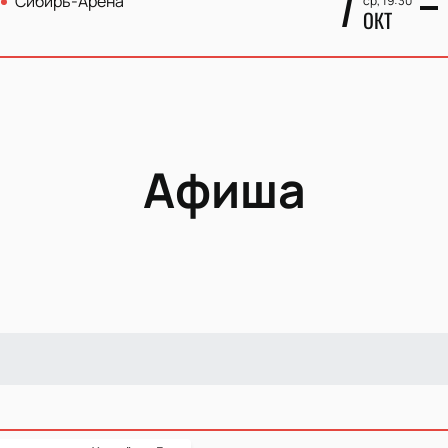
7
Сибирь-Арена
ср, 19:30
ОКТ
Афиша