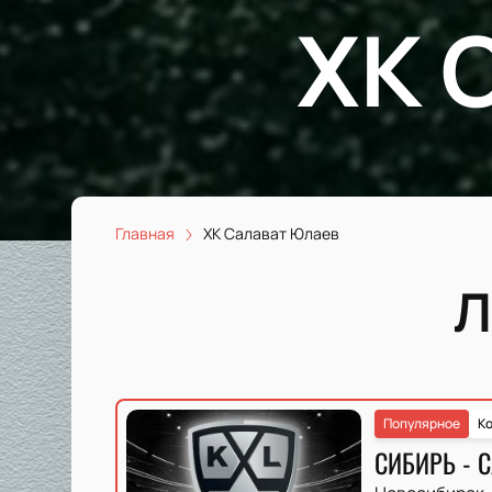
ХК 
Главная
ХК Салават Юлаев
Л
Популярное
Ко
СИБИРЬ - 