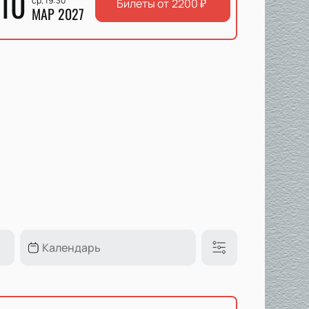
10
ср, 19:30
Билеты от
2200
₽
МАР 2027