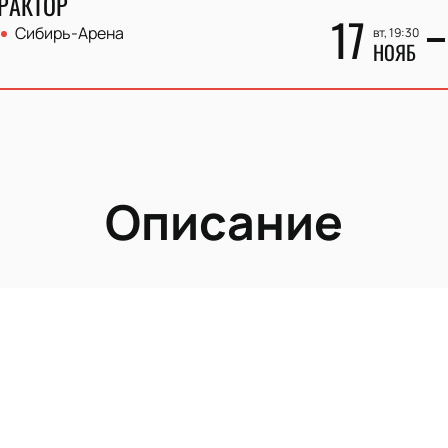
ТРАКТОР
17
Сибирь-Арена
вт, 19:30
НОЯБ
Описание
ый клуб, который уже более 70 лет радует своих болельщик
авоевать сердца многих поклонников хоккея.
Континентальной хоккейной лиге (КХЛ), и за это время дост
, а также дважды выигрывала бронзовые медали КХЛ.