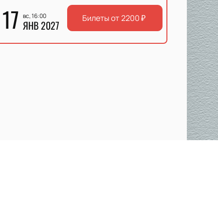
17
вс, 16:00
Билеты от
2200
₽
ЯНВ 2027
ов яркими и захватывающими матчами.
иг значительных успехов. Команда