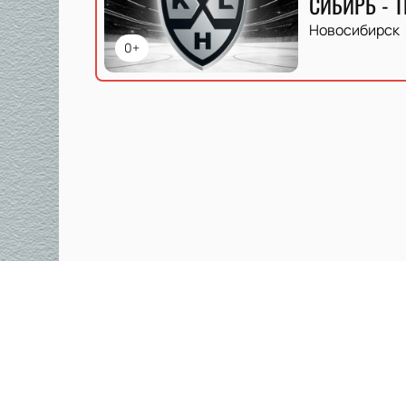
СИБИРЬ - 
Новосибирск
0+
Деятельность
:
Хоккейный клуб
ХК Трактор — это российский хоккейн
Основанный в 1947 году, клуб смог з
С 2008 года ХК Трактор выступает в 
стала обладателем Кубка Континента