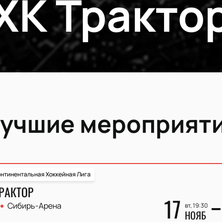
ХК Тракто
учшие мероприят
нтинентальная Хоккейная Лига
ТРАКТОР
17
Сибирь-Арена
вт, 19:30
НОЯБ