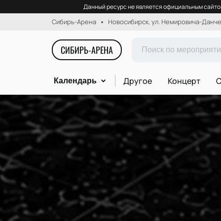
Данный ресурс не является официальным сайтом
Сибирь-Арена
Новосибирск, ул. Немировича-Данчен
СИБИРЬ-АРЕНА
Другое
Концерт
С
Календарь