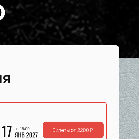
р
ия
17
вс, 16:00
Билеты от
2200
₽
ЯНВ 2027