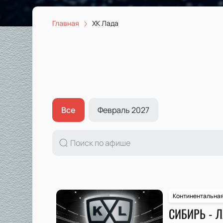
Главная
ХК Лада
Все
Февраль 2027
Континентальная
СИБИРЬ - 