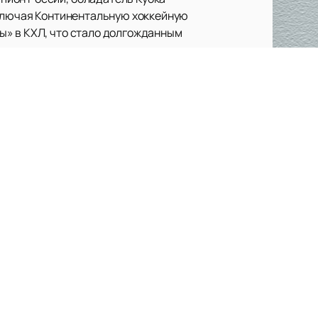
включая Континентальную хоккейную
ы» в КХЛ, что стало долгожданным
 что делает каждый матч
ея фарм-клуб «Ладья», который
, мы предлагаем
купить билеты
на
нашем сайте, что позволяет
ых победах. Следите за новостями,
 захватывающего момента. Хоккейный