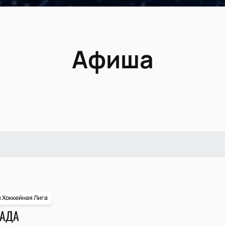
Афиша
 Хоккейная Лига
ЛАДА