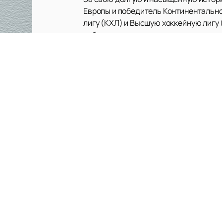
Европы и победитель Континентально
лигу (КХЛ) и Высшую хоккейную лигу
событием для всех поклонников кома
«Лада» всегда славилась своими вы
захватывающим и непредсказуемым. 
готовит будущих звёзд российского х
Для всех желающих поддержать свою
нашем сайте легко и быстро. Вся акт
болельщикам всегда быть в курсе пр
Не упустите возможность стать часть
расписанием матчей и оформляйте за
клуб «Лада» ждёт вас на трибунах!