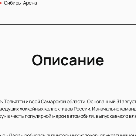
Сибирь-Арена
Описание
ь Тольятти и всей Самарской области. Основанный 31 август
 ведущих хоккейных коллективов России. Изначально команд
ду» в честь популярной марки автомобиля, выпускаемого 
ю «Лада» добилась значительных успехов: двукратный чем