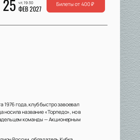
25
чт, 19:30
Билеты от
400
₽
ФЕВ 2027
а 1976 года, клуб быстро завоевал
а носила название «Торпедо», но в
владельцем команды — Акционерным
пион России, обладатель Кубка