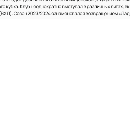
го кубка. Клуб неоднократно выступал в различных лигах, 
 (ВХЛ). Сезон 2023/2024 ознаменовался возвращением «Лад
нды.
сококвалифицированными игроками и тренерским составом,
Клуб также активно развивает молодёжное направление, им
оккея.
 любимую команду и насладиться увлекательными матчами
уальная информация о расписании игр и афише доступна на 
едстоящих событий.
ю великой хоккейной истории и поддержать «Ладу» в её нов
каз на предстоящие матчи, чтобы не пропустить ни одного