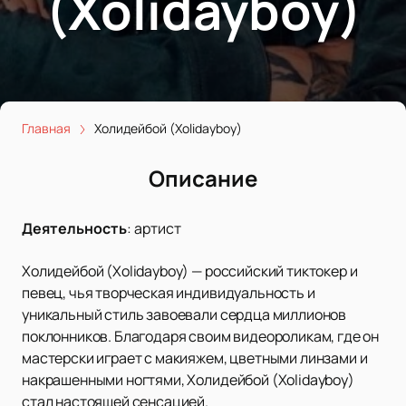
(Xolidayboy)
Главная
Холидейбой (Xolidayboy)
Описание
Деятельность
:
артист
Холидейбой (Xolidayboy) — российский тиктокер и
певец, чья творческая индивидуальность и
уникальный стиль завоевали сердца миллионов
поклонников. Благодаря своим видеороликам, где он
мастерски играет с макияжем, цветными линзами и
накрашенными ногтями, Холидейбой (Xolidayboy)
стал настоящей сенсацией.