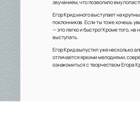
звучанием, что позволило ему попаст
Егор Крид много выступает на крупны
поклонников. Если ты тоже хочешь ув
— это легко и быстро! Кроме того, н
выступать.
Егор Крид выпустил уже несколько а
отличается яркими мелодиями, совре
ознакомиться с творчеством Егора К