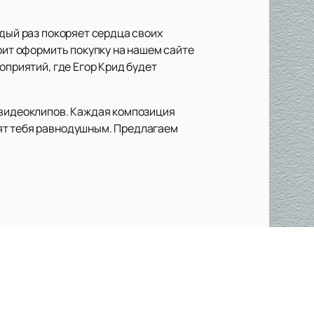
ждый раз покоряет сердца своих
оит оформить покупку на нашем сайте
оприятий, где Егор Крид будет
 видеоклипов. Каждая композиция
вят тебя равнодушным. Предлагаем