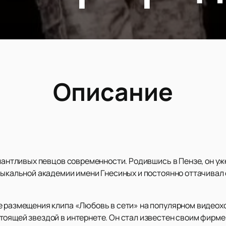
Описание
алантливых певцов современности. Родившись в Пензе, он уж
узыкальной академии имени Гнесиных и постоянно оттачивал
е размещения клипа «Любовь в сети» на популярном видеох
тоящей звездой в интернете. Он стал известен своим фирм