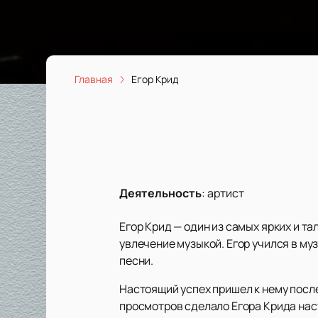
Главная
Егор Крид
Деятельность
:
артист
Егор Крид — один из самых ярких и т
увлечение музыкой. Егор учился в м
песни.
Настоящий успех пришел к нему посл
просмотров сделало Егора Крида нас