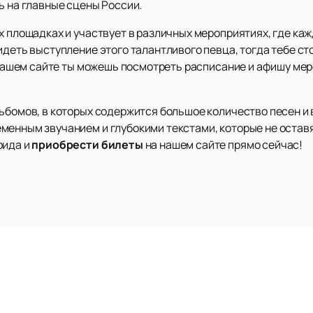
ь на главные сцены России.
х площадках и участвует в различных мероприятиях, где ка
идеть выступление этого талантливого певца, тогда тебе ст
а нашем сайте ты можешь посмотреть расписание и афишу мер
льбомов, в которых содержится большое количество песен и
менным звучанием и глубокими текстами, которые не оста
рида и
приобрести билеты
на нашем сайте прямо сейчас!