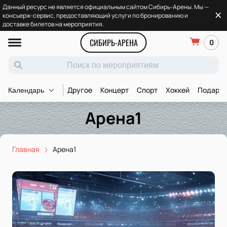
Данный ресурс не является официальным сайтом Сибирь-Арены. Мы —
консьерж-сервис, предоставляющий услуги по бронированию и
доставке билетов на мероприятия.
СИБИРЬ-АРЕНА
0
Другое
Концерт
Спорт
Хоккей
Подароч
Календарь
Арена1
Главная
Арена1