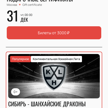
Москва
Gift certificate
31
чт, 00:00
ДЕК
Билеты от
3000
₽
Популярное
Континентальная Хоккейная Лига
0+
СИБИРЬ - ШАНХАЙСКИЕ ДРАКОНЫ