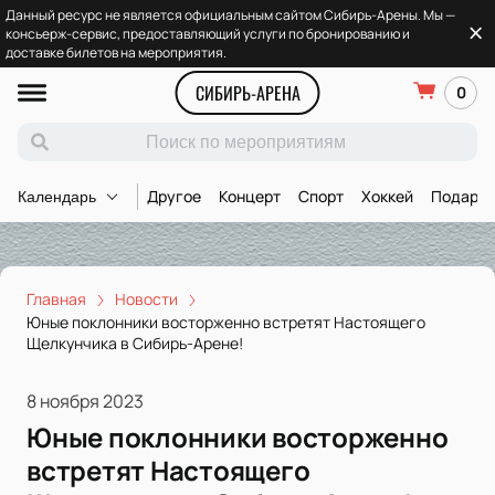
Данный ресурс не является официальным сайтом Сибирь-Арены. Мы —
консьерж-сервис, предоставляющий услуги по бронированию и
доставке билетов на мероприятия.
СИБИРЬ-АРЕНА
0
Другое
Концерт
Спорт
Хоккей
Подароч
Календарь
Главная
Новости
Юные поклонники восторженно встретят Настоящего
Щелкунчика в Сибирь-Арене!
8 ноября 2023
Юные поклонники восторженно
встретят Настоящего