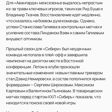
Для «Авангарда» межсезонье выдалось непростым
из-за травм ключевых игроков, таких как Рид Буше и
Владимир Ткачев. Восстановление идет медленно,
что сказалось на боевом духе команды. Однако,
успехи Станислава Галиева в контрольных матчах и
усиление состава Линденом Вэем и самим Галиевым
внушают оптимизм.
Прошлый сезон для «Сибири» был неудачным:
команда не попала в плей-офф и завершила
чемпионат на десятом месте в Восточной
конференции. Летом в клубе произошли
значительные изменения: новым главным тренером
стал Дэвид Немировски, а состав пополнился яркими
форвардами — Сергеем Широковым, Максимом
Карповым и Валентином Пьяновым. В товарищеских
матчах перед стартом КХЛ «Сибирь» показала, что
находится в поиске своей новой игры.