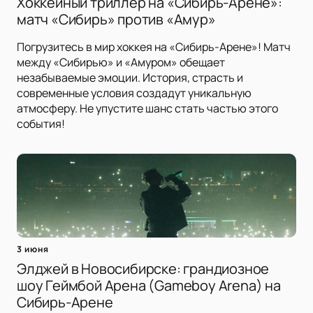
Хоккейный триллер на «Сибирь-Арене»:
матч «Сибирь» против «Амур»
Погрузитесь в мир хоккея на «Сибирь-Арене»! Матч
между «Сибирью» и «Амуром» обещает
незабываемые эмоции. История, страсть и
современные условия создадут уникальную
атмосферу. Не упустите шанс стать частью этого
события!
3 июня
Элджей в Новосибирске: грандиозное
шоу Геймбой Арена (Gameboy Arena) на
Сибирь-Арене