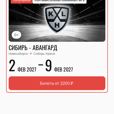
Популярное
Континентальная Хоккейная Лига
0+
СИБИРЬ - АВАНГАРД
Новосибирск
Сибирь-Арена
2
9
ФЕВ 2027
ФЕВ 2027
Билеты от
2200
₽