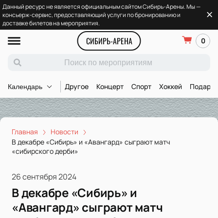
Данный ресурс не является официальным сайтом Сибирь-Арены. Мы —
консьерж-сервис, предоставляющий услуги по бронированию и
доставке билетов на мероприятия.
СИБИРЬ-АРЕНА
0
Другое
Концерт
Спорт
Хоккей
Подароч
Календарь
Главная
Новости
В декабре «Сибирь» и «Авангард» сыграют матч
«сибирского дерби»
26 сентября 2024
В декабре «Сибирь» и
«Авангард» сыграют матч