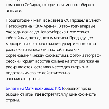
команды «Сибирь», которая неизменно собирает
аншлаги.
Прошлогодний Матч всех звезд КХЛ прошел в Санкт-
Петербурге на «СКА-Арене». В этом году впервые
очередь дошла до Новосибирска, и это станет
юбилейным, пятнадцатым матчем. Предыдущее
мероприятие включало мини-турнир и множество
развлекательных активностей, таких как
соревнования между хоккеистами, фото и автограф-
сессии. Формат и состав команд на этот раз пока не
раскрываются, оставляя место для интриги и
подготовки чего-то действительно
запоминающегося.
Билеты на Матч всех звезд КХЛ
обещают яркие
эмоции от игры, где встретятся лучшие хоккеисты
страны.