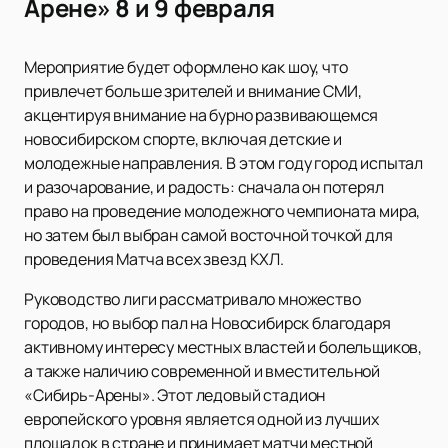
Арене» 8 и 9 февраля
Мероприятие будет оформлено как шоу, что
привлечет больше зрителей и внимание СМИ,
акцентируя внимание на бурно развивающемся
новосибирском спорте, включая детские и
молодежные направления. В этом году город испытал
и разочарование, и радость: сначала он потерял
право на проведение молодежного чемпионата мира,
но затем был выбран самой восточной точкой для
проведения Матча всех звезд КХЛ.
Руководство лиги рассматривало множество
городов, но выбор пал на Новосибирск благодаря
активному интересу местных властей и болельщиков,
а также наличию современной и вместительной
«Сибирь-Арены». Этот ледовый стадион
европейского уровня является одной из лучших
площадок в стране и принимает матчи местной