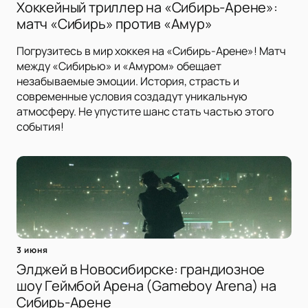
Хоккейный триллер на «Сибирь-Арене»:
матч «Сибирь» против «Амур»
Погрузитесь в мир хоккея на «Сибирь-Арене»! Матч
между «Сибирью» и «Амуром» обещает
незабываемые эмоции. История, страсть и
современные условия создадут уникальную
атмосферу. Не упустите шанс стать частью этого
события!
3 июня
Элджей в Новосибирске: грандиозное
шоу Геймбой Арена (Gameboy Arena) на
Сибирь-Арене