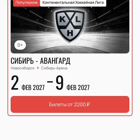
Популярное
Континентальная Хоккейная Лига
0+
СИБИРЬ - АВАНГАРД
Новосибирск
Сибирь-Арена
2
9
ФЕВ 2027
ФЕВ 2027
Билеты от
2200
₽