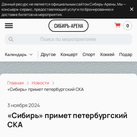
Данный ресурс не является официальным сайтом Сибирь-Арены. Мы —
консьерж-сервис, предоставляющий услуги по бронированию и
доставке билетов на мероприятия.
СИБИРЬ-АРЕНА
0
Другое
Концерт
Спорт
Хоккей
Подароч
Календарь
Главная
Новости
«Сибирь» примет петербургский СКА
3 ноября 2024
«Сибирь» примет петербургский
СКА