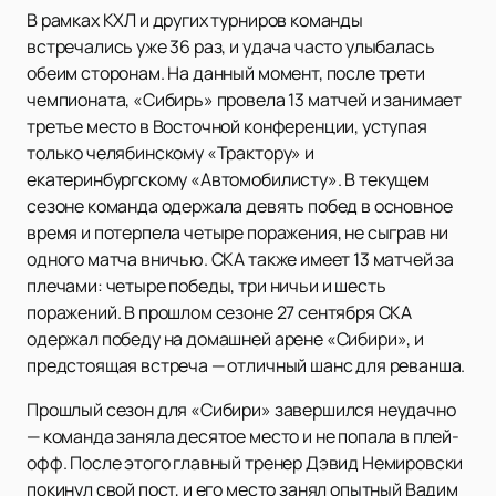
В рамках КХЛ и других турниров команды
встречались уже 36 раз, и удача часто улыбалась
обеим сторонам. На данный момент, после трети
чемпионата, «Сибирь» провела 13 матчей и занимает
третье место в Восточной конференции, уступая
только челябинскому «Трактору» и
екатеринбургскому «Автомобилисту». В текущем
сезоне команда одержала девять побед в основное
время и потерпела четыре поражения, не сыграв ни
одного матча вничью. СКА также имеет 13 матчей за
плечами: четыре победы, три ничьи и шесть
поражений. В прошлом сезоне 27 сентября СКА
одержал победу на домашней арене «Сибири», и
предстоящая встреча — отличный шанс для реванша.
Прошлый сезон для «Сибири» завершился неудачно
— команда заняла десятое место и не попала в плей-
офф. После этого главный тренер Дэвид Немировски
покинул свой пост, и его место занял опытный Вадим