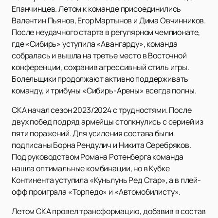
Епанчинцев. Летом к команде присоединились
Валентин Пьянов, Егор Мартынов и Дима Овчинников.
После неудачного старта в регулярном чемпионате,
где «Сибирь» уступила «Авангарду», команда
собралась и вышла на третье место в Восточной
конференции, сохранив агрессивный стиль игры.
Болельщики продолжают активно поддерживать
команду, и трибуны «Сибирь-Арены» всегда полны.
СКА начал сезон 2023/2024 с трудностями. После
двух побед подряд армейцы столкнулись с серией из
пяти поражений. Для усиления состава были
подписаны Борна Рендулич и Никита Серебряков.
Под руководством Романа Ротенберга команда
нашла оптимальные комбинации, но в Кубке
Континента уступила «Куньлунь Ред Стар», а в плей-
офф проиграла «Торпедо» и «Автомобилисту».
Летом СКА провел трансформацию, добавив в состав