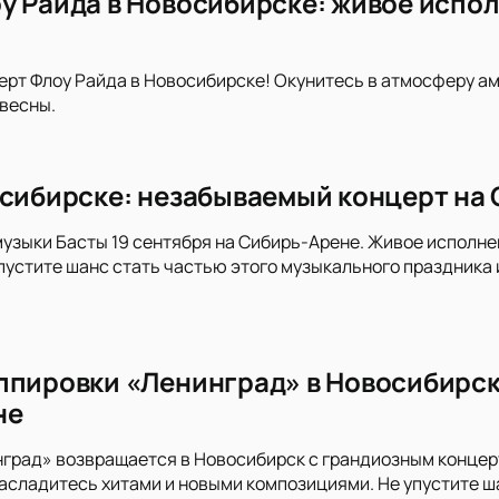
у Райда в Новосибирске: живое испол
ерт Флоу Райда в Новосибирске! Окунитесь в атмосферу а
весны.
осибирске: незабываемый концерт на
музыки Басты 19 сентября на Сибирь-Арене. Живое исполнен
пустите шанс стать частью этого музыкального праздника
ппировки «Ленинград» в Новосибирске
не
град» возвращается в Новосибирск с грандиозным концерт
насладитесь хитами и новыми композициями. Не упустите ш