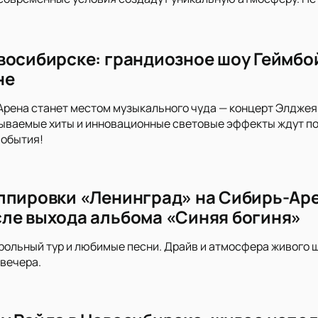
восибирске: грандиозное шоу Геймбо
не
Арена станет местом музыкального чуда — концерт Элджея
ываемые хиты и инновационные световые эффекты ждут по
события!
ппировки «Ленинград» на Сибирь-Аре
ле выхода альбома «Синяя богиня»
рольный тур и любимые песни. Драйв и атмосфера живого ш
вечера.