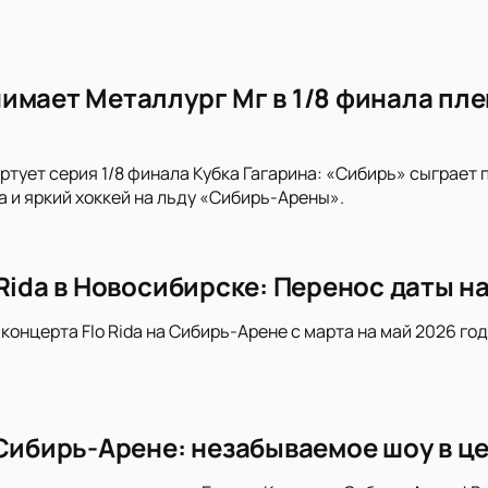
имает Металлург Мг в 1/8 финала пл
ртует серия 1/8 финала Кубка Гагарина: «Сибирь» сыграет
 и яркий хоккей на льду «Сибирь-Арены».
Rida в Новосибирске: Перенос даты на
концерта Flo Rida на Сибирь-Арене с марта на май 2026 год
 Сибирь-Арене: незабываемое шоу в ц