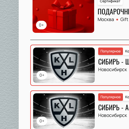
Сертификат
ПОДАРОЧН
Москва
Gift
0+
Популярное
Ко
СИБИРЬ - 
Новосибирск
0+
Популярное
Ко
СИБИРЬ - 
Новосибирск
0+