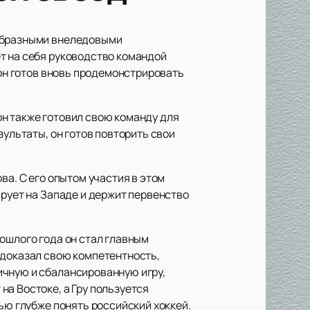
ообразными внеледовыми
т на себя руководство командой
 он готов вновь продемонстрировать
н также готовил свою команду для
зультаты, он готов повторить свои
ва. С его опытом участия в этом
ирует на Западе и держит первенство
ошлого года он стал главным
 доказал свою компетентность,
ичную и сбалансированную игру,
а Востоке, а Гру пользуется
ью глубже понять российский хоккей.