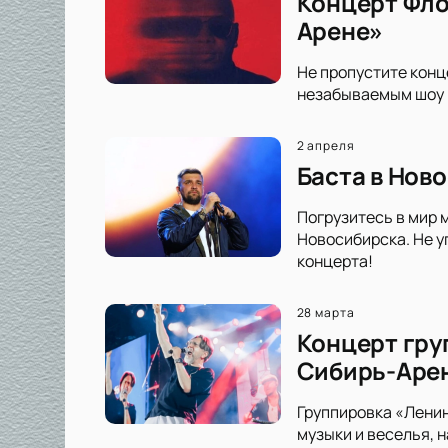
Концерт Фло
Арене»
Не пропустите конц
незабываемым шоу 
2 апреля
Баста в Нов
Погрузитесь в мир 
Новосибирска. Не у
концерта!
28 марта
Концерт гру
Сибирь-Аре
Группировка «Ленин
музыки и веселья, 