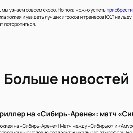
 мы узнаем совсем скоро. Но пока можно успеть
приобрести
ика хоккея и увидеть лучших игроков и тренеров КХЛ на ль
ит поторопиться.
Больше новостей
риллер на «Сибирь-Арене»: матч «Си
хоккея на «Сибирь-Арене»! Матч между «Сибирью» и «Аму
 современные условия создадут уникальную атмосферу. Не 