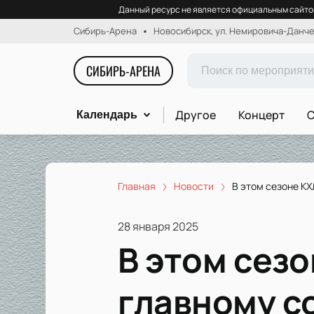
Данный ресурс не является официальным сайтом
Сибирь-Арена
Новосибирск, ул. Немировича-Данчен
СИБИРЬ-АРЕНА
Другое
Концерт
С
Календарь
Главная
Новости
В этом сезоне КХ
28 января 2025
В этом сезо
главному с