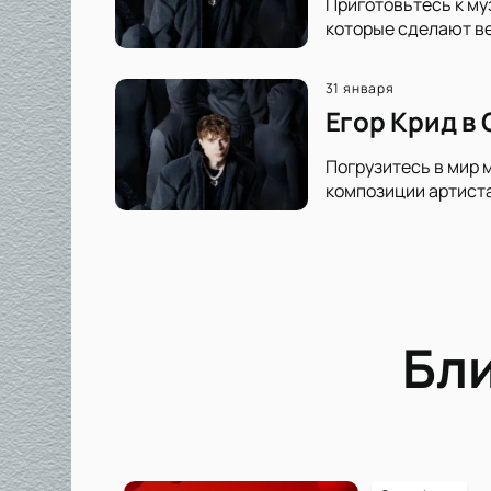
Приготовьтесь к му
которые сделают ве
31 января
Егор Крид в
Погрузитесь в мир 
композиции артиста
Бл