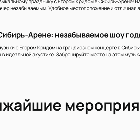
зыкальному празднику с Егором Кридом в Сибирь-Арене! В
чер незабываемым. Удобное местоположение и отличная а
 Сибирь-Арене: незабываемое шоу год
музыки с Егором Кридом на грандиозном концерте в Сибир
 в идеальной акустике. Забронируйте место на этом музык
ижайшие мероприя