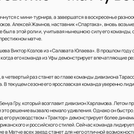
чнутся с мини-турнира, а завершатся в воскресенье разн
оков. Алексей Жамнов, наставник «Спартака», вновь возьме
же был в этой роли и, учитывая нынешнюю силу его команды,
 престижном матче.
ева Виктор Козлов из «Салавата Юлаева». В прошлом году о
ь, когда его команда из Уфы демонстрирует впечатляющие ре
 в четвертый раз станет во главе команды дивизиона Тарасо
а. В текущем сезоне его ярославская команда уверенно лид
енуа Гру, который возглавит дивизион Харламова. Летом пр
и это решение вызвало немало удивления. Однако он быстро
од его руководством «Трактор» демонстрирует более динам
канского и российского стилей. Сейчас команда лидирует н
ие в Матче всех звезд станет для него отличной возможност