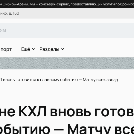
 Сибирь-Арены. Мы — консьерж-сервис, предоставляющий услуги по брониро
ко, д. 160
порт
Ещё
Разделы
Л вновь готовится к главному событию — Матчу всех звезд
не КХЛ вновь готов
обытию — Матчу вс