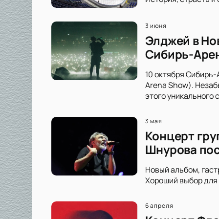
3 июня
Элджей в Но
Сибирь-Аре
10 октября Сибирь-
Arena Show). Незаб
этого уникального 
3 мая
Концерт гру
Шнурова пос
Новый альбом, гаст
Хороший выбор для 
6 апреля