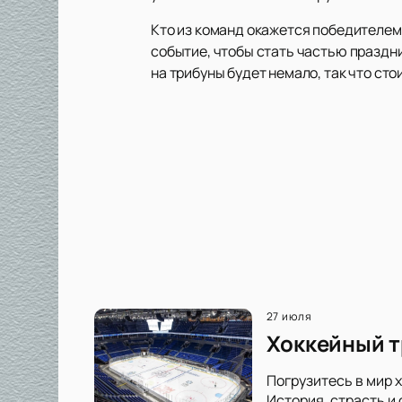
Кто из команд окажется победителем,
событие, чтобы стать частью праздн
на трибуны будет немало, так что сто
27 июля
Хоккейный т
Погрузитесь в мир 
История, страсть и