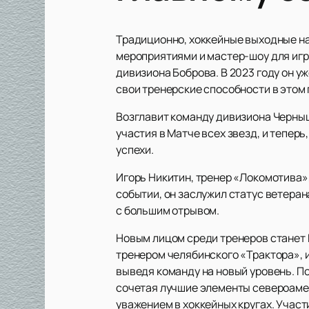
Традиционно, хоккейные выходные на
мероприятиями и мастер-шоу для игр
дивизиона Боброва. В 2023 году он у
свои тренерские способности в этом
Возглавит команду дивизиона Черныш
участия в Матче всех звезд, и тепер
успехи.
Игорь Никитин, тренер «Локомотива»,
событии, он заслужил статус ветеран
с большим отрывом.
Новым лицом среди тренеров станет Б
тренером челябинского «Трактора», 
выведя команду на новый уровень. П
сочетая лучшие элементы североамери
уважением в хоккейных кругах. Участ