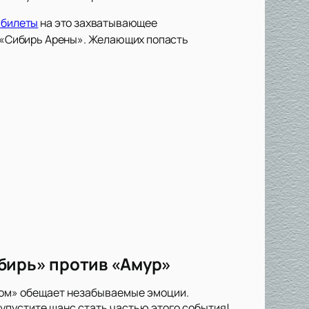
 билеты
на это захватывающее
ду «Сибирь Арены». Желающих попасть
бирь» против «Амур»
ром» обещает незабываемые эмоции.
упустите шанс стать частью этого события!