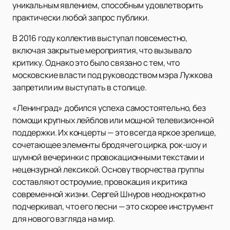
уникальным явлением, способным удовлетворить
практически любой запрос публики.
В 2016 году коллектив выступал повсеместно,
включая закрытые мероприятия, что вызывало
критику. Однако это было связано с тем, что
московские власти под руководством мэра Лужкова
запретили им выступать в столице.
«Ленинград» добился успеха самостоятельно, без
помощи крупных лейблов или мощной телевизионной
поддержки. Их концерты — это всегда яркое зрелище,
сочетающее элементы бродячего цирка, рок-шоу и
шумной вечеринки с провокационными текстами и
нецензурной лексикой. Основу творчества группы
составляют остроумие, провокация и критика
современной жизни. Сергей Шнуров неоднократно
подчеркивал, что его песни — это скорее инструмент
для нового взгляда на мир.