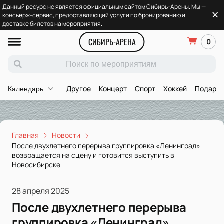
Данный ресурс не является официальным сайтом Сибирь-Арены. Мы —
консьерж-сервис, предоставляющий услуги по бронированию и
доставке билетов на мероприятия.
СИБИРЬ-АРЕНА
0
Другое
Концерт
Спорт
Хоккей
Подароч
Календарь
Главная
Новости
После двухлетнего перерыва группировка «Ленинград»
возвращается на сцену и готовится выступить в
Новосибирске
28 апреля 2025
После двухлетнего перерыва
группировка «Ленинград»