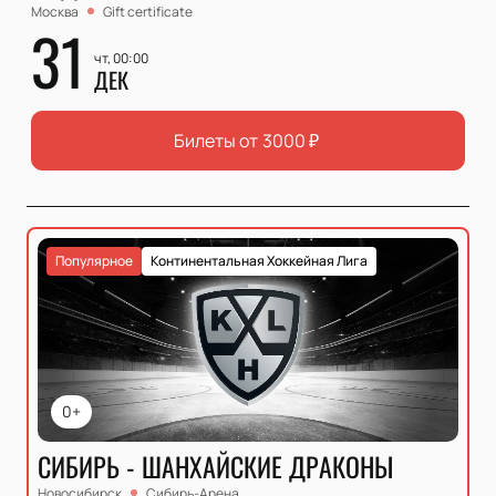
Москва
Gift certificate
31
чт, 00:00
ДЕК
Билеты от
3000
₽
Популярное
Континентальная Хоккейная Лига
0+
СИБИРЬ - ШАНХАЙСКИЕ ДРАКОНЫ
Новосибирск
Сибирь-Арена