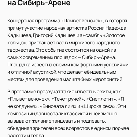
на Сибирь-Арене
Концертная программа «Плывёт веночек», в которой
примут участие народная артистка России Надежда
Кадышева, Григорий Кадышев и ансамбль «Золотое
кольцо», приглашает вас в мир живого народного
творчества. Это событие состоится на одной из
самых современных площадок — Сибирь-Арена.
Площадка известна своими комфортными условиями
и отличной акустикой, что делает её идеальным
местом для проведения масштабных мероприятий.
В программе прозвучат такие известные хиты, как
«Плывёт веночек», «Течёт ручей», «Снег летит», «Я
не колдунья», «Виновата ли я» и «Широка река». Эти
композиции давно стали классикой и неизменно
вызывают желание танцевать и подпевать,
объединяя зрителей всех возрастов в едином порыве
радости и тепла.