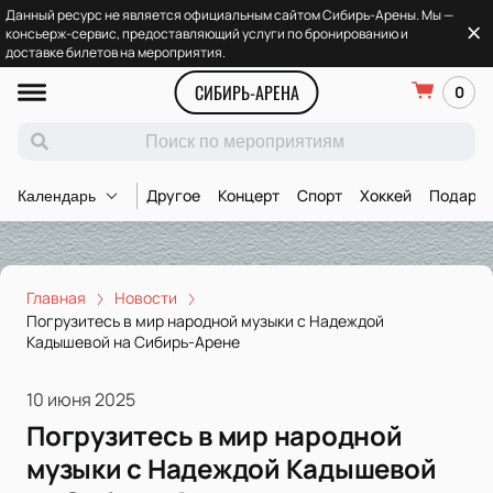
Данный ресурс не является официальным сайтом Сибирь-Арены. Мы —
консьерж-сервис, предоставляющий услуги по бронированию и
доставке билетов на мероприятия.
СИБИРЬ-АРЕНА
0
Другое
Концерт
Спорт
Хоккей
Подароч
Календарь
Главная
Новости
Погрузитесь в мир народной музыки с Надеждой
Кадышевой на Сибирь-Арене
10 июня 2025
Погрузитесь в мир народной
музыки с Надеждой Кадышевой