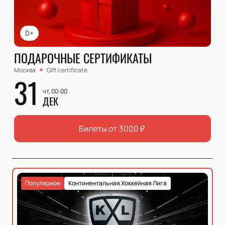
0+
ПОДАРОЧНЫЕ СЕРТИФИКАТЫ
Москва
Gift certificate
31
чт, 00:00
ДЕК
Билеты от
3000
₽
Популярное
Континентальная Хоккейная Лига