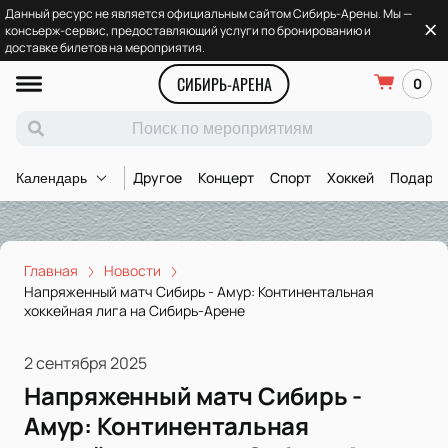
Данный ресурс не является официальным сайтом Сибирь-Арены. Мы —
консьерж-сервис, предоставляющий услуги по бронированию и
доставке билетов на мероприятия.
СИБИРЬ-АРЕНА
0
Другое
Концерт
Спорт
Хоккей
Подароч
Календарь
Главная
Новости
Напряженный матч Сибирь - Амур: Континентальная
хоккейная лига на Сибирь-Арене
2 сентября 2025
Напряженный матч Сибирь -
Амур: Континентальная