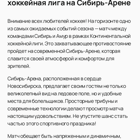
хоккейная лига на Сибирь-Арене
Внимание всех любителей хоккея! На горизонте одно
из самых ожидаемых событий сезона — матч между
командами Сибирь и Амур в рамках Континентальной
хоккейной лиги. Это захватывающее противостояние
пройдет на современной Сибирь-Арене, которая
славится своей атмосферой и комфортом для
зрителей.
Сибирь-Арена, расположенная в сердце
Новосибирска, предлагает своим гостям не только
великолепный вид на ледовое поле, но и удобные
места для болельщиков. Просторные трибуны и
современные технологии делают просмотр матча
настоящим удовольствием. Не упустите шанс стать
частью этого спортивного праздника!
Матч обещает быть напряженным и динамичным,