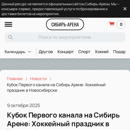
Данный ресурс не является официальным сайтом Сибирь-Арены. Мы —
консьерж-сервис, предоставляющий услуги по бронированию и
доставке билетов на мероприятия.
СИБИРЬ-АРЕНА
0
Другое
Концерт
Спорт
Хоккей
Подароч
Календарь
Главная
Новости
Кубок Первого канала на Сибирь Арене: Хоккейный
праздник в Новосибирске
9 октября 2025
Кубок Первого канала на Сибирь
Арене: Хоккейный праздник в