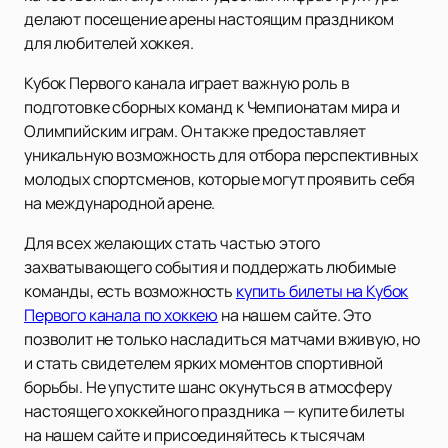
делают посещение арены настоящим праздником
для любителей хоккея.
Кубок Первого канала играет важную роль в
подготовке сборных команд к Чемпионатам мира и
Олимпийским играм. Он также предоставляет
уникальную возможность для отбора перспективных
молодых спортсменов, которые могут проявить себя
на международной арене.
Для всех желающих стать частью этого
захватывающего события и поддержать любимые
команды, есть возможность
купить билеты на Кубок
Первого канала по хоккею
на нашем сайте. Это
позволит не только насладиться матчами вживую, но
и стать свидетелем ярких моментов спортивной
борьбы. Не упустите шанс окунуться в атмосферу
настоящего хоккейного праздника — купите билеты
на нашем сайте и присоединяйтесь к тысячам