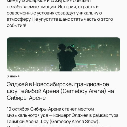
между «Сибирью» и «Амуром» обещает
незабываемые эмоции. История, страсть и
современные условия создадут уникальную
атмосферу. Не упустите шанс стать частью этого
события!
3 июня
Элджей в Новосибирске: грандиозное
шоу Геймбой Арена (Gameboy Arena) на
Сибирь-Арене
10 октября Сибирь-Арена станет местом
музыкального чуда — концерт Элджея в рамках тура
Геймбой Арена Шоу (Gameboy Arena Show).