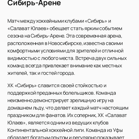
Сибирь-Арене
Матч между хоккейными клубами «Сибирь» и
«Салават Юлаев» обещает стать ярким событием
сезона на Сибирь-Арене. Эта современная арена,
расположенная в Новосибирске, известна своими
комфортными условиями для зрителей и отличной
видимостью с любого места. Встреча двух сильных
команд всегда привлекает внимание как местных
жителей, так и гостей города.
ХК «Сибирь» славится своей стойкостью и
поддержкой преданных болельщиков. Команда
неизменно демонстрирует зрелищную игру на
домашнем льду, что делает каждый матч настоящим
праздником для фанатов. Их соперник, ХК «Салават
Юлаев», является одним из ведущих клубов
Континентальной хоккейной лиги. Команда из Уфы
обладает богатым опытом и регулярно показывает