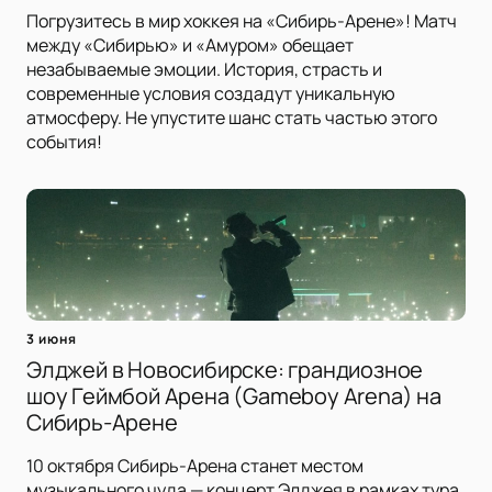
Погрузитесь в мир хоккея на «Сибирь-Арене»! Матч
между «Сибирью» и «Амуром» обещает
незабываемые эмоции. История, страсть и
современные условия создадут уникальную
атмосферу. Не упустите шанс стать частью этого
события!
3 июня
Элджей в Новосибирске: грандиозное
шоу Геймбой Арена (Gameboy Arena) на
Сибирь-Арене
10 октября Сибирь-Арена станет местом
музыкального чуда — концерт Элджея в рамках тура