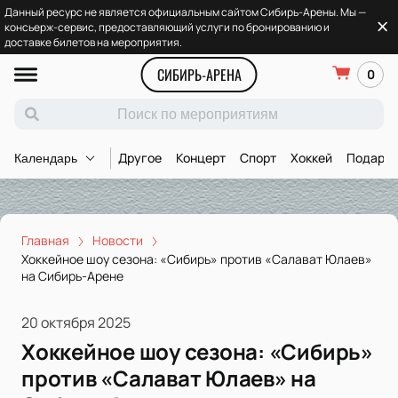
Данный ресурс не является официальным сайтом Сибирь-Арены. Мы —
консьерж-сервис, предоставляющий услуги по бронированию и
доставке билетов на мероприятия.
СИБИРЬ-АРЕНА
0
Другое
Концерт
Спорт
Хоккей
Подароч
Календарь
Главная
Новости
Хоккейное шоу сезона: «Сибирь» против «Салават Юлаев»
на Сибирь-Арене
20 октября 2025
Хоккейное шоу сезона: «Сибирь»
против «Салават Юлаев» на